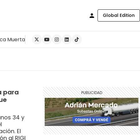
Global Edition
ca Muerta
a para
que
anos 34 y
l
ción. El
n al RIGI