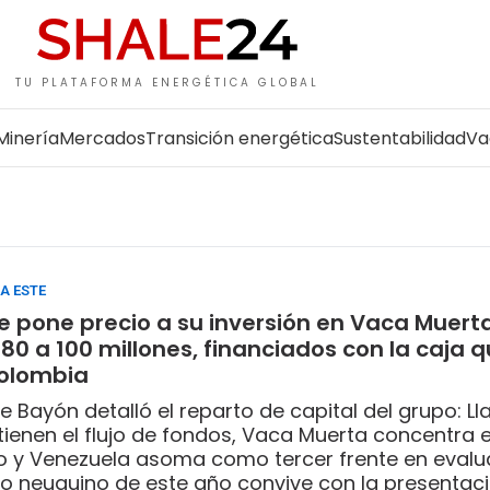
TU PLATAFORMA ENERGÉTICA GLOBAL
Minería
Mercados
Transición energética
Sustentabilidad
Va
A ESTE
e pone precio a su inversión en Vaca Muert
 80 a 100 millones, financiados con la caja 
olombia
pe Bayón detalló el reparto de capital del grupo: Ll
ienen el flujo de fondos, Vaca Muerta concentra e
o y Venezuela asoma como tercer frente en evalua
 neuquino de este año convive con la presentació