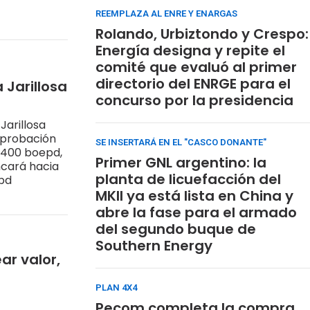
REEMPLAZA AL ENRE Y ENARGAS
Rolando, Urbiztondo y Crespo:
Energía designa y repite el
comité que evaluó al primer
directorio del ENRGE para el
 Jarillosa
concurso por la presidencia
arillosa
 aprobación
SE INSERTARÁ EN EL "CASCO DONANTE"
1.400 boepd,
Primer GNL argentino: la
ncará hacia
planta de licuefacción del
epd
MKII ya está lista en China y
abre la fase para el armado
del segundo buque de
Southern Energy
ar valor,
PLAN 4X4
Pecom completa la compra