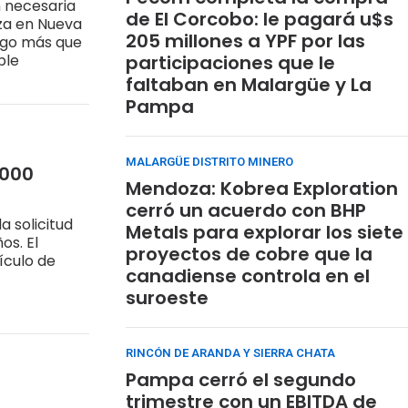
 necesaria
de El Corcobo: le pagará u$s
za en Nueva
205 millones a YPF por las
lgo más que
ble
participaciones que le
faltaban en Malargüe y La
Pampa
MALARGÜE DISTRITO MINERO
.000
Mendoza: Kobrea Exploration
cerró un acuerdo con BHP
 solicitud
Metals para explorar los siete
os. El
proyectos de cobre que la
ículo de
canadiense controla en el
suroeste
RINCÓN DE ARANDA Y SIERRA CHATA
Pampa cerró el segundo
trimestre con un EBITDA de