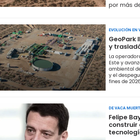
por más de
EVOLUCIÓN EN
GeoPark l
y traslad
La operadora
Este y avanz
ambiental de
y el despegu
fines de 202
DE VACA MUERT
Felipe Ba
construir
tecnología