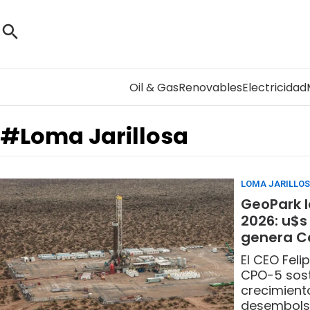
Oil & Gas
Renovables
Electricidad
#Loma Jarillosa
LOMA JARILLOS
GeoPark l
2026: u$s
genera C
El CEO Feli
CPO-5 sost
crecimient
desembolso