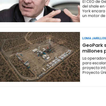
El CEO de G
del shale en
York encara 
un motor de 
LOMA JARILLOS
GeoPark s
millones 
La operadora
para escalar 
proyecto int
Proyecto Ún