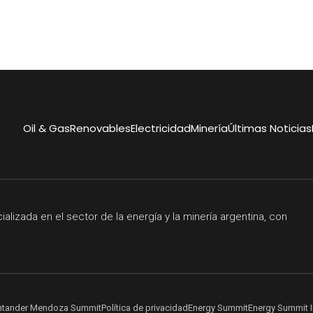
Oil & Gas
Renovables
Electricidad
Minería
Últimas Noticias
lizada en el sector de la energía y la minería argentina, con
ntander Mendoza Summit
Política de privacidad
Energy Summit
Energy Summit I