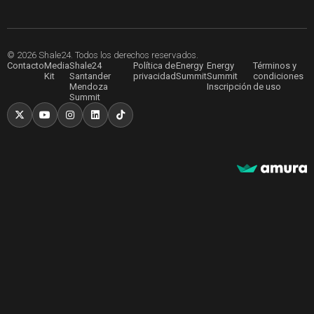
© 2026 Shale24. Todos los derechos reservados.
Contacto
Media
Shale24
Política de
Energy
Energy
Términos y
Kit
Santander
privacidad
Summit
Summit
condiciones
Mendoza
Inscripción
de uso
Summit