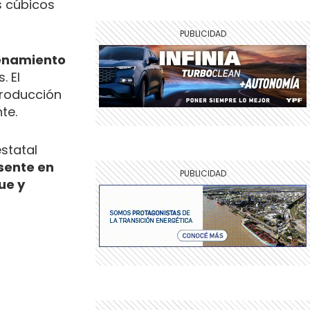
s cúbicos
cenamiento
. El
producción
te.
estatal
sente en
ue y