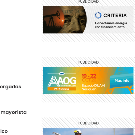
otorgadas
o mayorista
tico