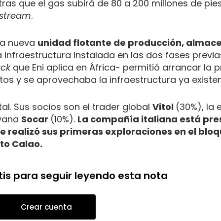
ntras que el gas subirá de 80 a 200 millones de pie
stream
.
una nueva
unidad flotante de producción, alma
 infraestructura instalada en las dos fases previas
ack
que Eni aplica en África- permitió arrancar la 
s y se aprovechaba la infraestructura ya existen
tal. Sus socios son el trader global
Vitol
(30%), la 
iyana
Socar
(10%).
La compañía italiana está pre
e realizó sus primeras exploraciones en el bloq
to Calao.
tis para seguir leyendo esta nota
Crear cuenta