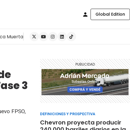
Global Edition
ca Muerta
 de
Fase 3
nuevo FPSO,
DEFINICIONES Y PROSPECTIVA
Chevron proyecta producir
240.000 barriles diarios en la