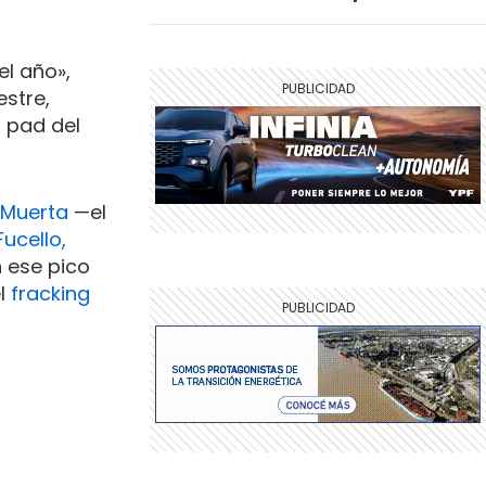
l año»,
estre,
 pad del
 Muerta
—el
ucello,
 ese pico
el
fracking