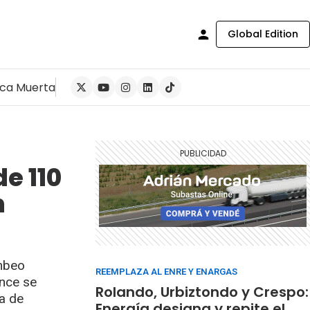
Global Edition
ca Muerta
e 110
n
ombeo
REEMPLAZA AL ENRE Y ENARGAS
ance se
Rolando, Urbiztondo y Crespo:
da de
Energía designa y repite el