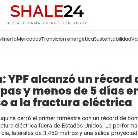
TU PLATAFORMA ENERGÉTICA GLOBAL
Minería
Mercados
Transición energética
Sustentabilidad
Va
 YPF alcanzó un récord d
pas y menos de 5 días e
a la fractura eléctrica
euquina cerró el primer trimestre con un récord de b
ractura eléctrica fuera de Estados Unidos. La perform
r día, laterales de 3.450 metros y una salida proyecta