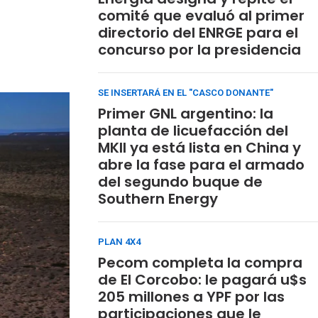
comité que evaluó al primer
directorio del ENRGE para el
concurso por la presidencia
SE INSERTARÁ EN EL "CASCO DONANTE"
Primer GNL argentino: la
planta de licuefacción del
MKII ya está lista en China y
abre la fase para el armado
del segundo buque de
Southern Energy
PLAN 4X4
Pecom completa la compra
de El Corcobo: le pagará u$s
205 millones a YPF por las
participaciones que le