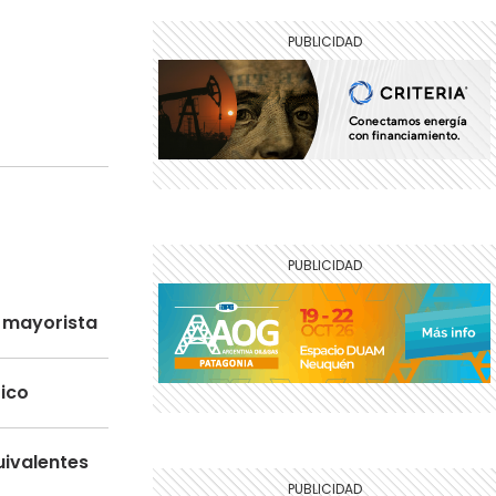
o mayorista
tico
uivalentes