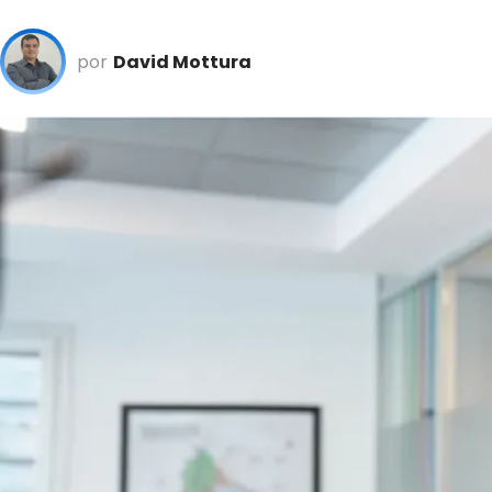
por
David Mottura