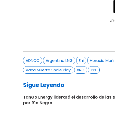
¿Y
ADNOC
Argentina LNG
Eni
Horacio Marí
Vaca Muerta Shale Play
XRG
YPF
Sigue Leyendo
TanGo Energy liderará el desarrollo de la
por Río Negro