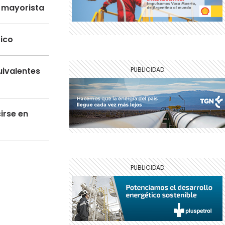
o mayorista
tico
uivalentes
irse en