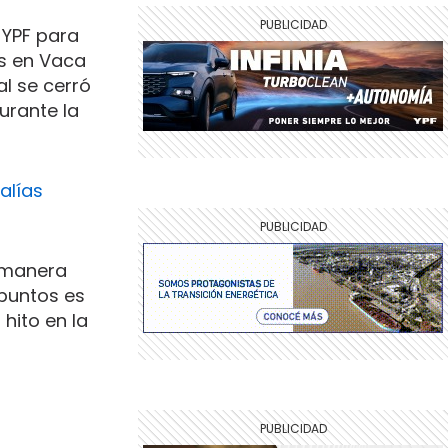
 YPF para
as en Vaca
al se cerró
urante la
alías
e manera
 puntos es
 hito en la