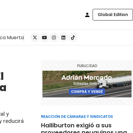
Global Edition
ca Muerta
l
ra
al y
REACCIÓN DE CÁMARAS Y SINDICATOS
y reducirá
Halliburton exigió a sus
proveedores neuquinos una