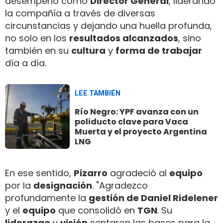
desempeñó como
Director General
, liderando
la compañía a través de diversas
circunstancias y dejando una huella profunda,
no solo en los
resultados alcanzados
, sino
también en su
cultura
y
forma de trabajar
día a día.
LEE TAMBIÉN
Río Negro: YPF avanza con un
poliducto clave para Vaca
Muerta y el proyecto Argentina
LNG
En ese sentido,
Pizarro
agradeció al
equipo
por la
designación
. "Agradezco
profundamente la
gestión de Daniel Ridelener
y el
equipo
que consolidó en
TGN
. Su
liderazgo
y
visión
sentaron las bases para la