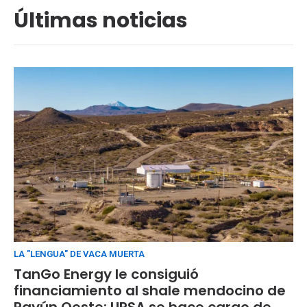
Últimas noticias
LA "LENGUA" DE VACA MUERTA
TanGo Energy le consiguió
financiamiento al shale mendocino de
Payún Oeste: URSA se hace cargo de