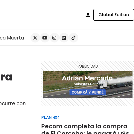
Global Edition
ca Muerta
ara
ocurre con
PLAN 4X4
Pecom completa la compra
de El Corcobo: le pagará u$s