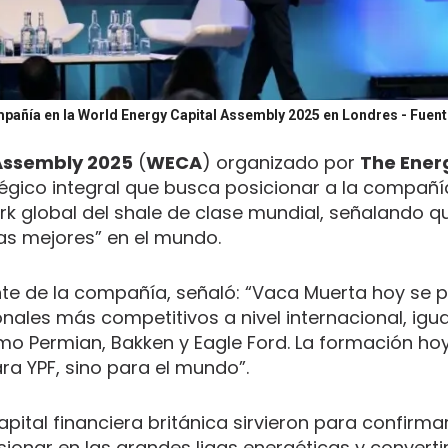
compañía en la World Energy Capital Assembly 2025 en Londres
- Fuent
Assembly 2025
(
WECA
) organizado por
The Ener
tégico integral que busca posicionar a la compañí
 global del shale de clase mundial, señalando qu
as mejores” en el mundo.
nte de la compañía, señaló: “Vaca Muerta hoy se 
ales más competitivos a nivel internacional, igu
o Permian, Bakken y Eagle Ford. La formación hoy
ra YPF, sino para el mundo”.
apital financiera británica sirvieron para confirma
sionar en las grandes ligas energéticas y converti