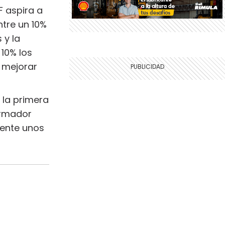
F aspira a
ntre un 10%
 y la
10% los
n mejorar
e la primera
ormador
mente unos