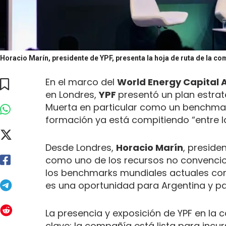
Horacio Marín, presidente de YPF, presenta la hoja de ruta de la 
En el marco del
World Energy Capital 
en Londres,
YPF
presentó un plan estra
Muerta en particular como un benchmark
formación ya está compitiendo “entre l
Desde Londres,
Horacio Marín
, preside
como uno de los recursos no convencion
los benchmarks mundiales actuales com
es una oportunidad para Argentina y pa
La presencia y exposición de YPF en la c
clave: la compañía está lista para incur