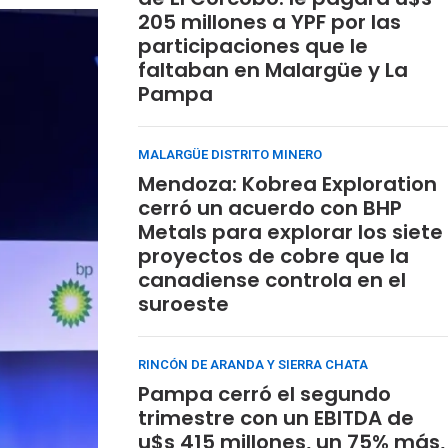
205 millones a YPF por las
participaciones que le
faltaban en Malargüe y La
Pampa
MALARGÜE DISTRITO MINERO
Mendoza: Kobrea Exploration
cerró un acuerdo con BHP
Metals para explorar los siete
proyectos de cobre que la
canadiense controla en el
suroeste
RINCÓN DE ARANDA Y SIERRA CHATA
Pampa cerró el segundo
trimestre con un EBITDA de
u$s 415 millones, un 75% más,