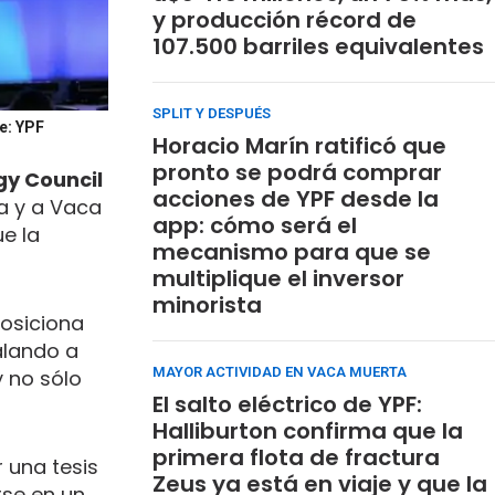
y producción récord de
107.500 barriles equivalentes
SPLIT Y DESPUÉS
e: YPF
Horacio Marín ratificó que
pronto se podrá comprar
gy Council
acciones de YPF desde la
a y a Vaca
app: cómo será el
e la
mecanismo para que se
multiplique el inversor
minorista
posiciona
alando a
MAYOR ACTIVIDAD EN VACA MUERTA
 no sólo
El salto eléctrico de YPF:
Halliburton confirma que la
primera flota de fractura
r una tesis
Zeus ya está en viaje y que la
rse en un