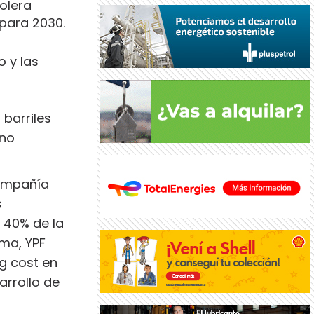
olera
para 2030.
o y las
l barriles
 no
compañía
s
 40% de la
ma, YPF
ng cost en
arrollo de