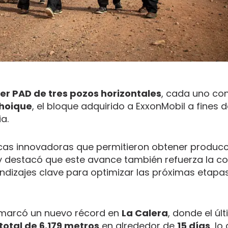
er PAD de tres pozos horizontales
, cada uno co
Choique
, el bloque adquirido a ExxonMobil a fines d
ia.
nicas innovadoras que permitieron obtener produc
 destacó que este avance también refuerza la co
endizajes clave para optimizar las próximas etapas
marcó un nuevo récord en
La Calera
, donde el úl
otal de 6.179 metros
en alrededor de
15 días
, lo