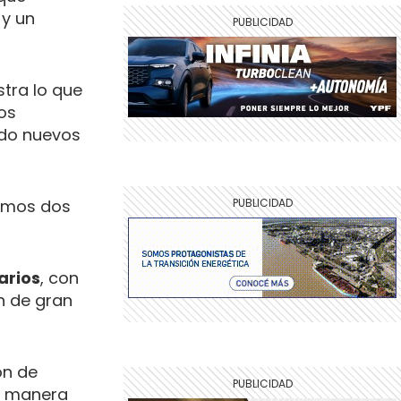
y un
tra lo que
mos
ndo nuevos
ximos dos
arios
, con
n de gran
ón de
e manera