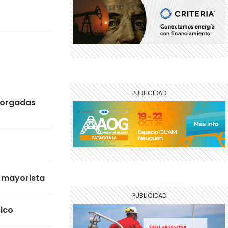
otorgadas
o mayorista
tico