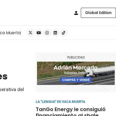
Global Edition
ca Muerta
es
perativa del
LA "LENGUA" DE VACA MUERTA
TanGo Energy le consiguió
financiamiento al shale