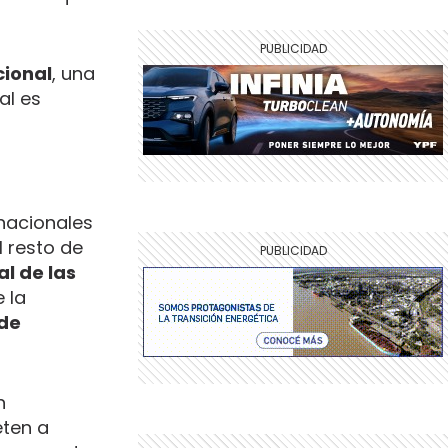
cional
, una
al es
 nacionales
 resto de
al de las
 la
 de
n
ten a