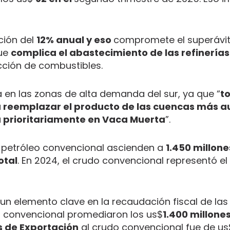
ción del
12% anual y eso
compromete el superávit
que
complica el abastecimiento de las refinerías
cción de combustibles.
 en las zonas de alta demanda del sur, ya que “
t
ra reemplazar el producto de las cuencas más a
a prioritariamente en Vaca Muerta
”.
 petróleo convencional ascienden a
1.450 millone
otal
. En 2024, el crudo convencional representó el
un elemento clave en la recaudación fiscal de las 
n convencional promediaron los us$
1.400 millone
 de Exportación
al crudo convencional fue de u