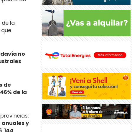
 de la
que
odavía no
ustrales
s de
46% de la
provincias:
s anuales y
s$
144