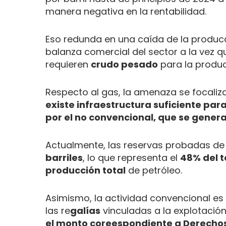
manera negativa en la rentabilidad.
Eso redunda en una caída de la produc
balanza comercial del sector a la vez 
requieren
crudo pesado
para la produ
Respecto al gas, la amenaza se focaliza
existe infraestructura suficiente pa
por el no convencional, que se gener
Actualmente, las reservas probadas de
barriles
, lo que representa el
48% del t
producción total
de petróleo.
Asimismo, la actividad convencional es 
las re
galías
vinculadas a la explotació
el monto coreespondiente a Derechos