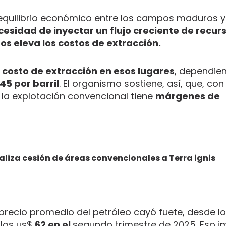
equilibrio económico entre los campos maduros y
cesidad de inyectar un flujo creciente de recur
os eleva los costos de extracción.
l
costo de extracción en esos lugares
, dependie
45 por barril
. El organismo sostiene, así, que, con
, la explotación convencional tiene
márgenes de
ializa cesión de áreas convencionales a Terra ignis
 precio promedio del petróleo cayó fuete, desde l
 los us$
62 en el
segundo trimestre de 2025. Eso 