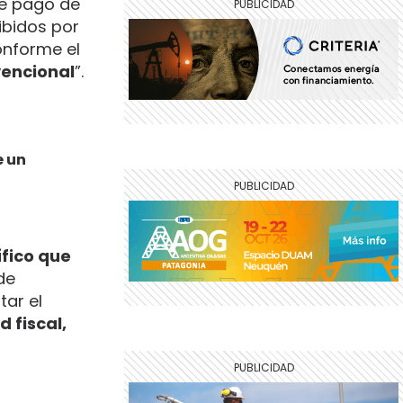
de pago de
ibidos por
onforme el
vencional
”.
e un
ífico que
de
ar el
d fiscal,