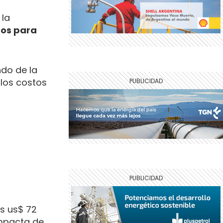
 la
sos para
ndo de la
 los costos
os us$ 72
impacta de