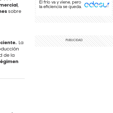
mercial
,
ones
sobre
iciente.
La
roducción
d de la
régimen