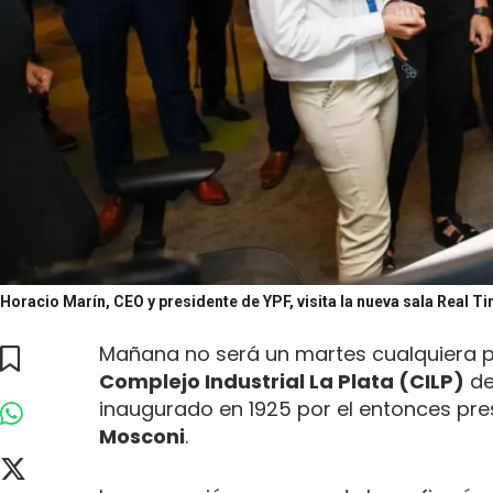
Horacio Marín, CEO y presidente de YPF, visita la nueva sala Real 
Mañana no será un martes cualquiera par
Complejo Industrial La Plata (CILP)
d
inaugurado en 1925 por el entonces pr
Mosconi
.