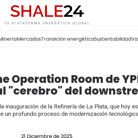
TU PLATAFORMA ENERGÉTICA GLOBAL
Minería
Mercados
Transición energética
Sustentabilidad
Va
ime Operation Room de YP
e al "cerebro" del downst
 inauguración de la Refinería de La Plata, que hoy es
 de un profundo proceso de modernización tecnológica
21 Diciembre de 2025