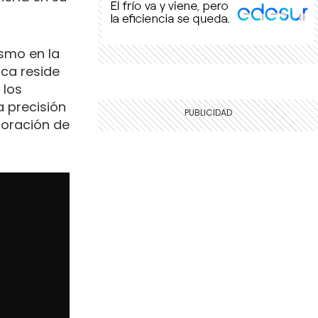
ismo en la
ica reside
 los
a precisión
boración de