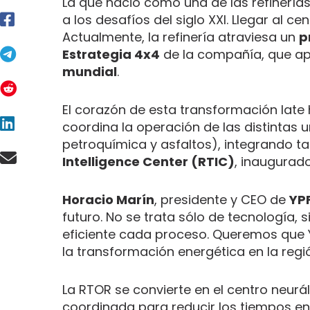
La que nació como una de las refinerí
a los desafíos del siglo XXI. Llegar al c
Actualmente, la refinería atraviesa un
p
Estrategia 4x4
de la compañía, que a
mundial
.
El corazón de esta transformación late
coordina la operación de las distintas 
petroquímica y asfaltos), integrando t
Intelligence Center (RTIC)
, inaugurad
Horacio Marín
, presidente y CEO de
YP
futuro. No se trata sólo de tecnologí
eficiente cada proceso. Queremos que Y
la transformación energética en la regió
La RTOR se convierte en el centro neur
coordinada para reducir los tiempos ent