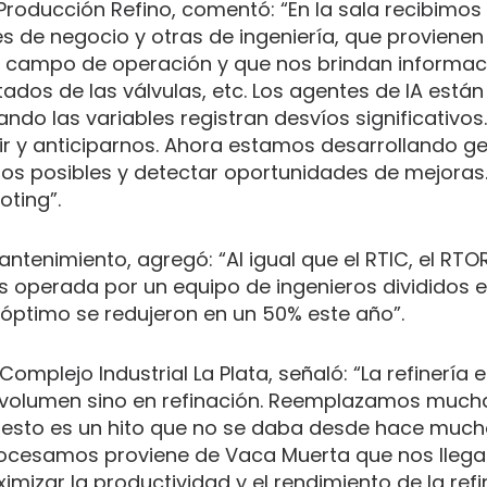
 Producción Refino, comentó: “En la sala recibimos
es de negocio y otras de ingeniería, que provienen
l campo de operación y que nos brindan informac
ados de las válvulas, etc. Los agentes de IA están
ndo las variables registran desvíos significativos
gir y anticiparnos. Ahora estamos desarrollando 
arios posibles y detectar oportunidades de mejora
oting”.
Mantenimiento, agregó: “Al igual que el RTIC, el RT
es operada por un equipo de ingenieros divididos e
o óptimo se redujeron en un 50% este año”.
 Complejo Industrial La Plata, señaló: “La refinería 
en volumen sino en refinación. Reemplazamos much
 esto es un hito que no se daba desde hace much
rocesamos proviene de Vaca Muerta que nos lleg
mizar la productividad y el rendimiento de la refi