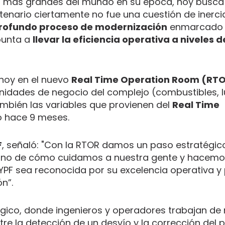
as más grandes del mundo en su época, hoy busc
entenario ciertamente no fue una cuestión de inercia
rofundo proceso de modernización
enmarcado 
punta a
llevar la eficiencia operativa a niveles d
 hoy en el nuevo
Real Time Operation Room (RT
unidades de negocio del complejo (combustibles, l
ambién las variables que provienen del
Real Time
o hace 9 meses.
F
, señaló: "Con la RTOR damos un paso estratégico
a, sino de cómo cuidamos a nuestra gente y hacem
PF sea reconocida por su excelencia operativa y p
n”.
álgico, donde ingenieros y operadores trabajan d
re la detección de un desvío y la corrección del 