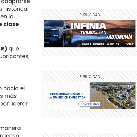
a adaptarse
 histórica.
en la
e clase
OR)
que
ubricantes,
 hacia el
os más
or liderar
e manera
proceso.