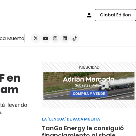
Global Edition
ca Muerta
F en
ream
tá llevando
.
LA "LENGUA" DE VACA MUERTA
TanGo Energy le consiguió
financiamiento al shale