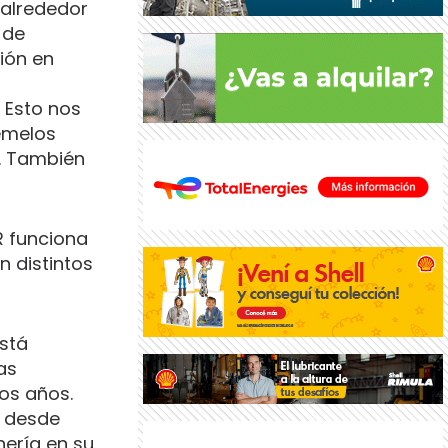
 alrededor
 de
ión en
. Esto nos
gemelos
s. También
OR funciona
n distintos
está
as
os años.
a desde
nería en su