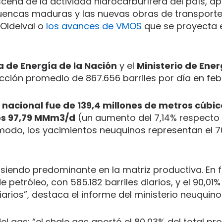
ena de la actividad hidrocarburífera del país, a
 cuencas maduras y las nuevas obras de transporte
Oldelval o
los avances de VMOS
que se proyecta
a de Energía de la Nación
y el
Ministerio de Ener
cción promedio de 867.656 barriles por día en feb
 nacional fue de 139,4 millones de metros cúbic
os 97,79 MMm3/d
(un aumento del 7,14% respecto 
 modo, los yacimientos neuquinos representan el 70
siendo predominante en la matriz productiva. En f
petróleo, con 585.182 barriles diarios, y el 90,01%
arios”, destaca el informe del ministerio neuquino
gas: “el shale gas aportó el 80,03% del total prov