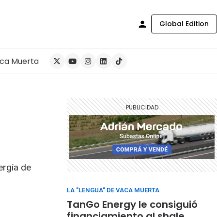
Global Edition
ca Muerta
ergía de
LA "LENGUA" DE VACA MUERTA
TanGo Energy le consiguió
financiamiento al shale