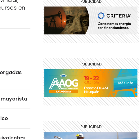
ecursos en
otorgadas
o mayorista
tico
uivalentes