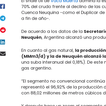
El shale oil de
Vaca Muerta
domina la esc
70% del crudo frente al declino de las
Cuenca Neuquina -como el Duplicar de 
a fin de año-.
De acuerdo a los datos de la
Secretarí
Neuquén
, Argentina alcanzó una produ
En cuanto al gas natural,
la producción
(MMm3/d) y la de Neuquén alcanzó l
una suba interanual del 0,18%). De este
gas argentino.
“El segmento no convencional continúa 
representó el 96,92% de la producción de 
con 88,02 millones de metros cúbicos di
Y después hace un zoom al segmento del 