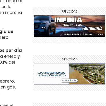
portando el
 en la
 en marcha
gía de
rero.
os por día
a enero y
,1% del
ebrero,
 en gas,
.
incial,