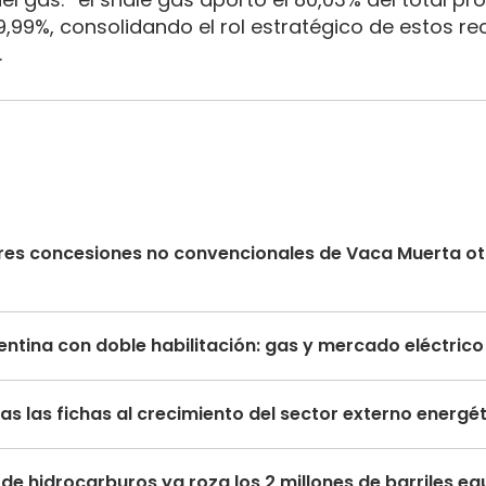
 9,99%, consolidando el rol estratégico de estos r
.
s tres concesiones no convencionales de Vaca Muerta 
ntina con doble habilitación: gas y mercado eléctric
s las fichas al crecimiento del sector externo energé
de hidrocarburos ya roza los 2 millones de barriles eq