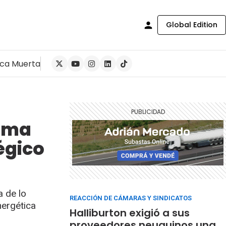
Global Edition
ca Muerta
tema
égico
a de lo
REACCIÓN DE CÁMARAS Y SINDICATOS
nergética
Halliburton exigió a sus
proveedores neuquinos una