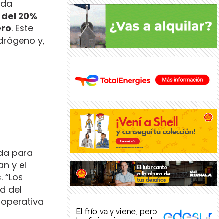
nda
 del 20%
ero
. Este
idrógeno y,
ada para
n y el
. “Los
d del
 operativa