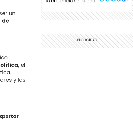
ser un
 de
ico
lítica
, el
tica.
ores y los
exportar