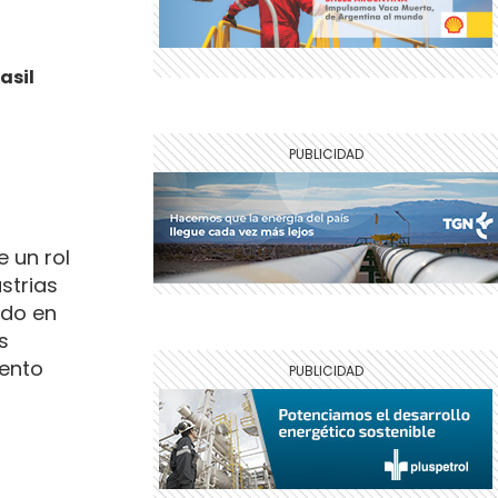
asil
 un rol
strias
ado en
s
mento