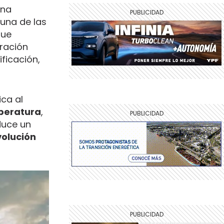
una
 una de las
que
ración
ficación,
ica al
peratura
,
duce un
volución