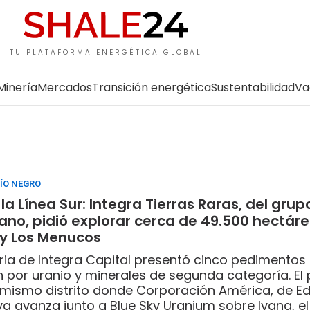
TU PLATAFORMA ENERGÉTICA GLOBAL
Minería
Mercados
Transición energética
Sustentabilidad
Va
RÍO NEGRO
la Línea Sur: Integra Tierras Raras, del gru
ano, pidió explorar cerca de 49.500 hectár
 y Los Menucos
aria de Integra Capital presentó cinco pedimentos
 por uranio y minerales de segunda categoría. El 
 mismo distrito donde Corporación América, de E
ya avanza junto a Blue Sky Uranium sobre Ivana, e