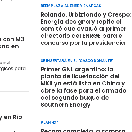
REEMPLAZA AL ENRE Y ENARGAS
Rolando, Urbiztondo y Crespo:
Energía designa y repite el
comité que evaluó al primer
directorio del ENRGE para el
a con M3
concurso por la presidencia
vana en
SE INSERTARÁ EN EL "CASCO DONANTE"
uncil
rgicos para
Primer GNL argentino: la
planta de licuefacción del
MKII ya está lista en China y
abre la fase para el armado
del segundo buque de
Southern Energy
y en Río
PLAN 4X4
Pecom completa la compra