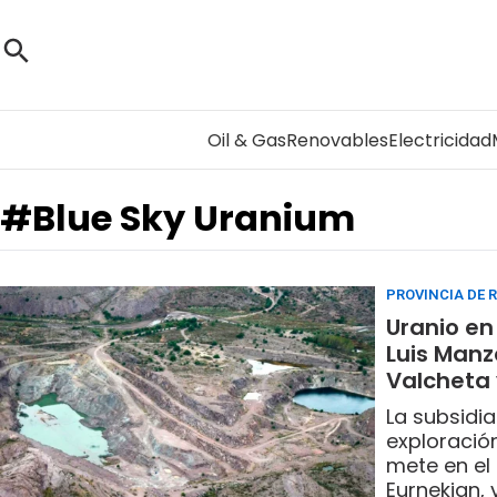
Oil & Gas
Renovables
Electricidad
#Blue Sky Uranium
PROVINCIA DE 
Uranio en 
Luis Manz
Valcheta
La subsidi
exploración
mete en el
Eurnekian, 