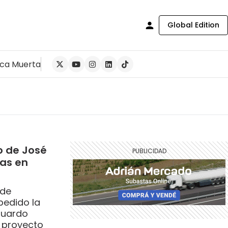
Global Edition
ca Muerta
po de José
eas en
 de
pedido la
duardo
l proyecto