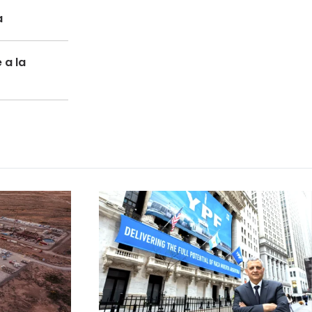
a
 a la