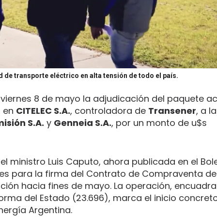
de transporte eléctrico en alta tensión de todo el país.
 viernes 8 de mayo la adjudicación del paquete a
a en
CITELEC S.A.
, controladora de
Transener
, a l
isión S.A.
y
Genneia S.A.
, por un monto de u$s
l ministro Luis Caputo, ahora publicada en el Bolet
biles para la firma del Contrato de Compraventa de
ración hacia fines de mayo. La operación, encuadra
orma del Estado (23.696), marca el inicio concreto
nergía Argentina.