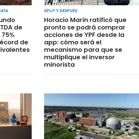
HATA
SPLIT Y DESPUÉS
gundo
Horacio Marín ratificó que
ITDA de
pronto se podrá comprar
n 75%
acciones de YPF desde la
récord de
app: cómo será el
uivalentes
mecanismo para que se
multiplique el inversor
minorista