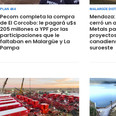
PLAN 4X4
MALARGÜE DIST
Pecom completa la compra
Mendoza: 
de El Corcobo: le pagará u$s
cerró un 
205 millones a YPF por las
Metals par
participaciones que le
proyectos
faltaban en Malargüe y La
canadiens
Pampa
suroeste