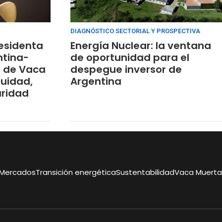
DIAGNÓSTICO SECTORIAL Y PROSPECTIVA
residenta
Energía Nuclear: la ventana
ntina-
de oportunidad para el
lo de Vaca
despegue inversor de
nuidad,
Argentina
uridad
Mercados
Transición energética
Sustentabilidad
Vaca Muerta