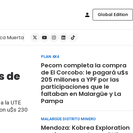
Global Edition
ca Muerta
PLAN 4X4
Pecom completa la compra
de El Corcobo: le pagará u$s
s de
205 millones a YPF por las
participaciones que le
faltaban en Malargüe y La
Pampa
 a la UTE
con u$s 230
MALARGÜE DISTRITO MINERO
Mendoza: Kobrea Exploration