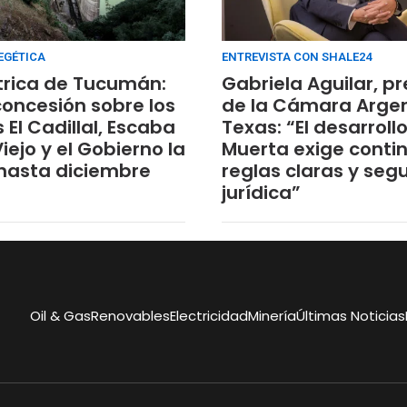
EGÉTICA
ENTREVISTA CON SHALE24
trica de Tucumán:
Gabriela Aguilar, p
concesión sobre los
de la Cámara Arge
El Cadillal, Escaba
Texas: “El desarrol
iejo y el Gobierno la
Muerta exige conti
hasta diciembre
reglas claras y seg
jurídica”
Oil & Gas
Renovables
Electricidad
Minería
Últimas Noticias