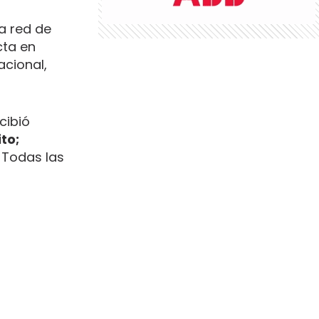
a red de
cta en
acional,
cibió
to;
. Todas las