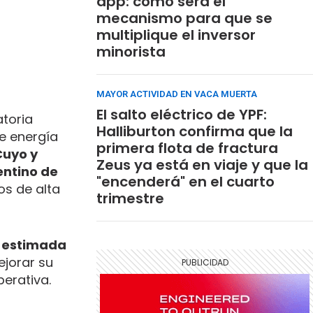
app: cómo será el
mecanismo para que se
multiplique el inversor
minorista
MAYOR ACTIVIDAD EN VACA MUERTA
El salto eléctrico de YPF:
toria
Halliburton confirma que la
e energía
primera flota de fractura
 Cuyo y
Zeus ya está en viaje y que la
entino de
"encenderá" en el cuarto
os de alta
trimestre
n estimada
ejorar su
erativa.