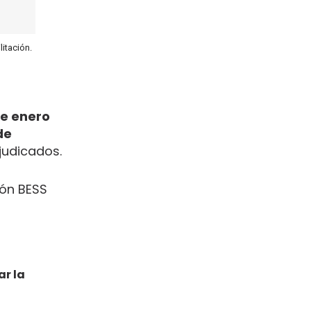
litación.
de enero
de
djudicados.
ión BESS
ar la