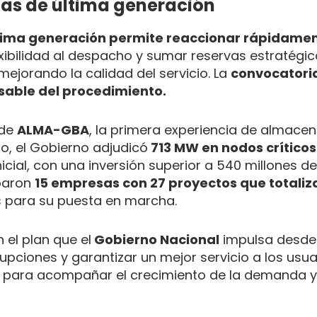
as de última generación
tima generación permite reaccionar rápidamen
exibilidad al despacho y sumar reservas estratégic
mejorando la calidad del servicio. La
convocatori
able del procedimiento.
 de
ALMA-GBA
, la primera experiencia de almace
o, el Gobierno adjudicó
713 MW en nodos crítico
cial, con una inversión superior a 540 millones de 
iparon
15 empresas con 27 proyectos que totaliz
as para su puesta en marcha.
el plan que el
Gobierno Nacional
impulsa desde
rrupciones y garantizar un mejor servicio a los usua
es para acompañar el crecimiento de la demanda y