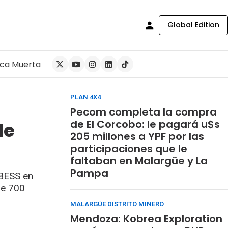
Global Edition
ca Muerta
PLAN 4X4
Pecom completa la compra
de El Corcobo: le pagará u$s
de
205 millones a YPF por las
participaciones que le
faltaban en Malargüe y La
Pampa
 BESS en
de 700
MALARGÜE DISTRITO MINERO
Mendoza: Kobrea Exploration