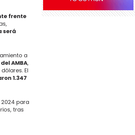
te frente
as,
a será
namiento a
s del AMBA
,
dólares. El
aron 1.347
 2024 para
rios, tras