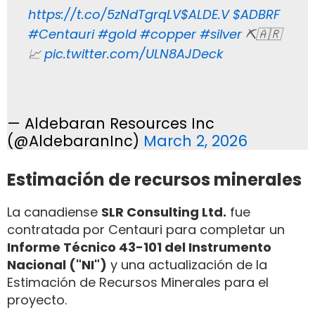
https://t.co/5zNdTgrqLV
$ALDE.V
$ADBRF
#Centauri
#gold
#copper
#silver
⛏️🇦🇷
📈
pic.twitter.com/ULN8AJDeck
— Aldebaran Resources Inc
(@AldebaranInc)
March 2, 2026
Estimación de recursos minerales
La canadiense
SLR Consulting Ltd.
fue
contratada por Centauri para completar un
Informe Técnico 43-101 del Instrumento
Nacional ("NI")
y una actualización de la
Estimación de Recursos Minerales para el
proyecto.