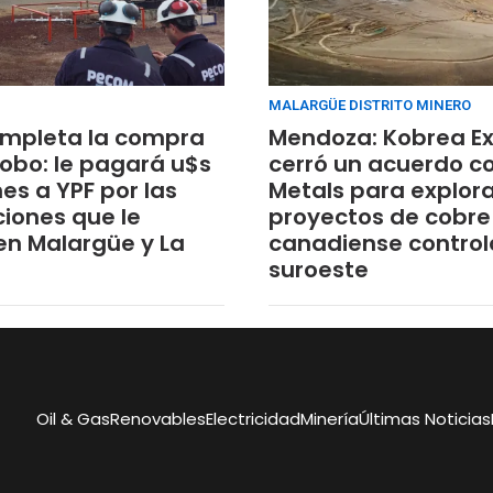
MALARGÜE DISTRITO MINERO
mpleta la compra
Mendoza: Kobrea Ex
cobo: le pagará u$s
cerró un acuerdo c
es a YPF por las
Metals para explorar
ciones que le
proyectos de cobre
en Malargüe y La
canadiense controla
suroeste
Oil & Gas
Renovables
Electricidad
Minería
Últimas Noticias