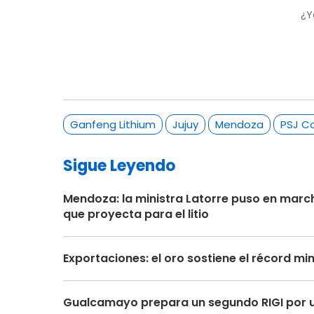
¿Y
Ganfeng Lithium
Jujuy
Mendoza
PSJ C
Sigue Leyendo
Mendoza: la ministra Latorre puso en march
que proyecta para el litio
Exportaciones: el oro sostiene el récord mi
Gualcamayo prepara un segundo RIGI por u$