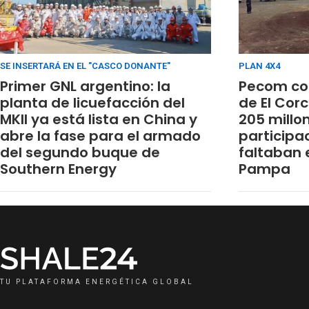
SE INSERTARÁ EN EL "CASCO DONANTE"
PLAN 4X4
Primer GNL argentino: la
Pecom co
planta de licuefacción del
de El Cor
MKII ya está lista en China y
205 millon
abre la fase para el armado
participa
del segundo buque de
faltaban 
Southern Energy
Pampa
TU PLATAFORMA ENERGÉTICA GLOBAL