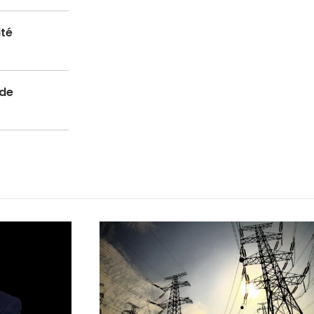
ité
 de