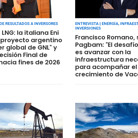
DE RESULTADOS A INVERSORES
ENTREVISTA | ENERGÍA, INFRAE
INVERSIONES
LNG: la italiana Eni
Francisco Romano, 
l proyecto argentino
Pagbam: "El desafío
er global de GNL" y
es avanzar con la
ecisión Final de
infraestructura nec
 hacia fines de 2026
para acompañar el
crecimiento de Vac