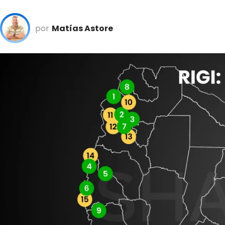
por
Matías Astore