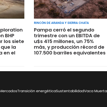
RINCÓN DE ARANDA Y SIERRA CHATA
ploration
Pampa cerró el segundo
on BHP
trimestre con un EBITDA de
 los siete
u$s 415 millones, un 75%
 que la
más, y producción récord de
 en el
107.500 barriles equivalentes
Mercados
Transición energética
Sustentabilidad
Vaca Muerta