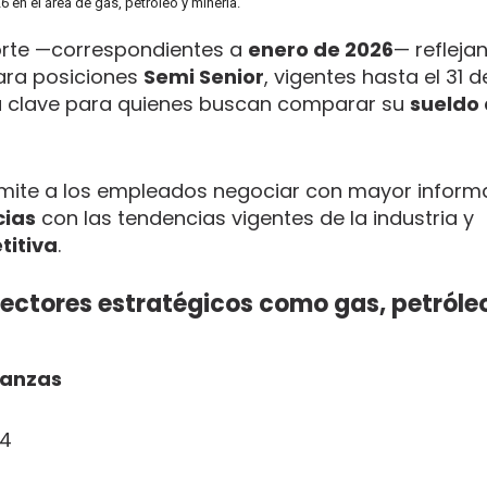
 en el área de gas, petróleo y minería.
porte —correspondientes a
enero de 2026
— reflejan
ra posiciones
Semi Senior
, vigentes hasta el 31 d
ía clave para quienes buscan comparar su
sueldo 
ite a los empleados negociar con mayor inform
cias
con las tendencias vigentes de la industria y
itiva
.
ectores estratégicos como gas, petróle
nanzas
54