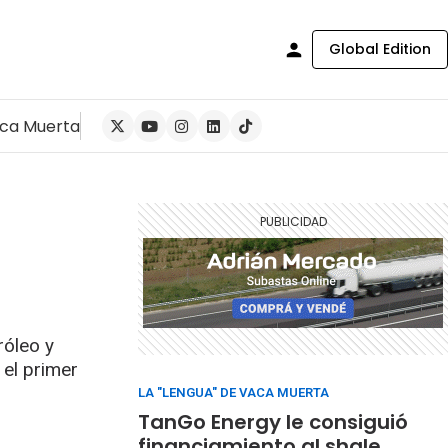
Global Edition
ca Muerta
róleo y
 el primer
LA "LENGUA" DE VACA MUERTA
TanGo Energy le consiguió
financiamiento al shale