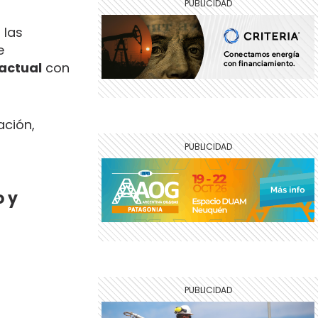
 las
e
actual
con
ación,
o y