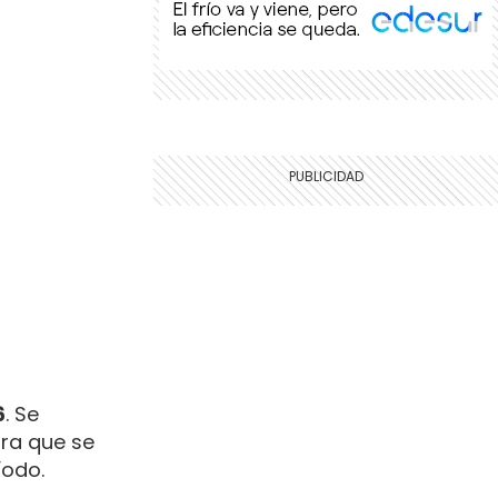
6
. Se
fra que se
íodo.