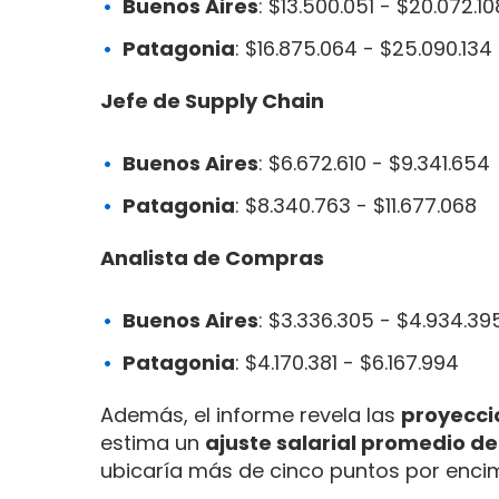
Buenos Aires
: $13.500.051 - $20.072.10
Patagonia
: $16.875.064 - $25.090.134
Jefe de Supply Chain
Buenos Aires
: $6.672.610 - $9.341.654
Patagonia
: $8.340.763 - $11.677.068
Analista de Compras
Buenos Aires
: $3.336.305 - $4.934.39
Patagonia
: $4.170.381 - $6.167.994
Además, el informe revela las
proyecci
estima un
ajuste salarial promedio de
ubicaría más de cinco puntos por enci