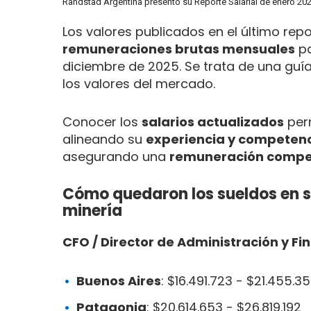
Randstad Argentina presentó su Reporte Salarial de enero 2026
Los valores publicados en el último re
remuneraciones brutas mensuales
pa
diciembre de 2025. Se trata de una gu
los valores del mercado.
Conocer los
salarios actualizados
perm
alineando su
experiencia y competen
asegurando una
remuneración compet
Cómo quedaron los sueldos en s
minería
CFO / Director de Administración y Fi
Buenos Aires
: $16.491.723 - $21.455.3
Patagonia
: $20.614.653 - $26.819.192