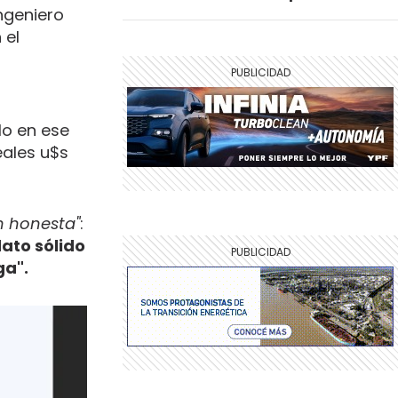
ingeniero
 el
lo en ese
eales u$s
n honesta"
:
dato sólido
ga".