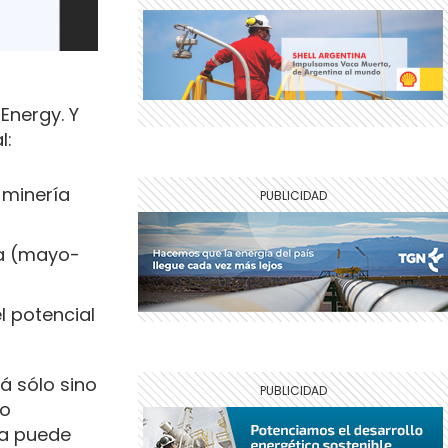
Energy. Y
l:
 minería
sa (mayo-
l potencial
á sólo sino
jo
gía puede