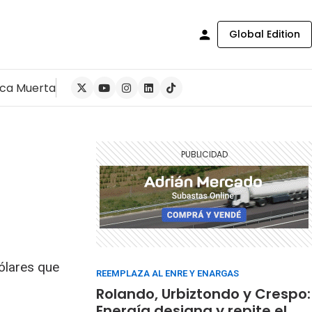
Global Edition
ca Muerta
ólares que
REEMPLAZA AL ENRE Y ENARGAS
Rolando, Urbiztondo y Crespo:
Energía designa y repite el