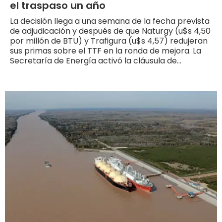
el traspaso un año
La decisión llega a una semana de la fecha prevista
de adjudicación y después de que Naturgy (u$s 4,50
por millón de BTU) y Trafigura (u$s 4,57) redujeran
sus primas sobre el TTF en la ronda de mejora. La
Secretaría de Energía activó la cláusula de
resguardo prevista en la Resolución 33/2026 y
ordenó que ENARSA retome la operación, en un
mercado global todavía tensionado por el cierre del
Estrecho de Ormuz y los ataques al complejo
gasífero de Ras Laffan