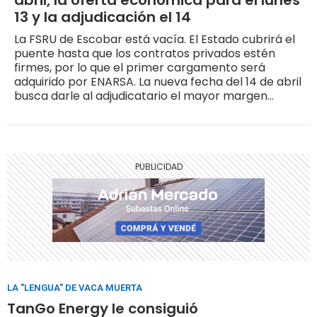
abril, la oferta económica para el lunes
13 y la adjudicación el 14
La FSRU de Escobar está vacía. El Estado cubrirá el
puente hasta que los contratos privados estén
firmes, por lo que el primer cargamento será
adquirido por ENARSA. La nueva fecha del 14 de abril
busca darle al adjudicatario el mayor margen
posible para asegurar cargamentos antes de que la
demanda invernal alcance su pico
LA "LENGUA" DE VACA MUERTA
TanGo Energy le consiguió