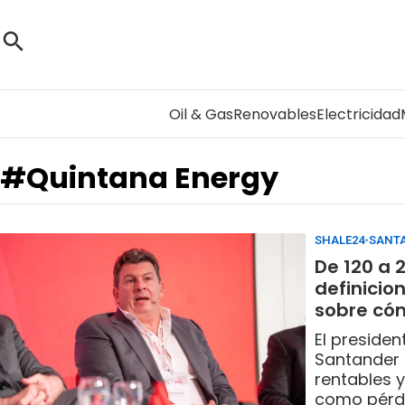
Oil & Gas
Renovables
Electricidad
#Quintana Energy
SHALE24-SANT
De 120 a 
definicio
sobre cóm
El preside
Santander 
rentables 
como pérdi