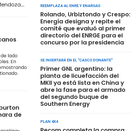
 Mendoza.
REEMPLAZA AL ENRE Y ENARGAS
Rolando, Urbiztondo y Crespo:
Energía designa y repite el
comité que evaluó al primer
directorio del ENRGE para el
icanos
concurso por la presidencia
 de lado
SE INSERTARÁ EN EL "CASCO DONANTE"
les. En
demostrando
Primer GNL argentino: la
tionado.
planta de licuefacción del
MKII ya está lista en China y
abre la fase para el armado
del segundo buque de
Southern Energy
iburton
ámara de
PLAN 4X4
Pecom completa la compra
rgentina-