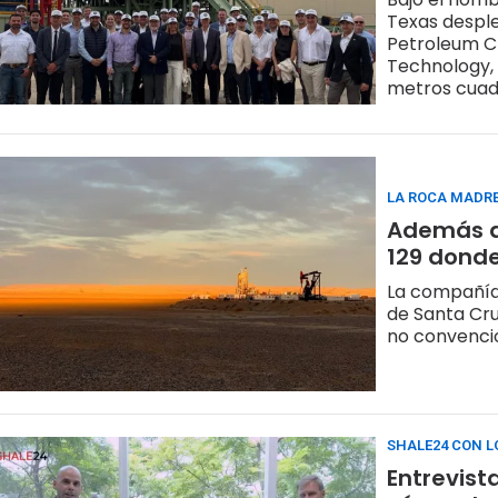
Texas desple
Petroleum Clu
Technology,
metros cuadr
cronograma o
atacó una ca
Rystad proye
de Argentin
LA ROCA MADRE
Además de
129 donde
La compañía 
de Santa Cru
no convenci
SHALE24 CON L
Entrevist