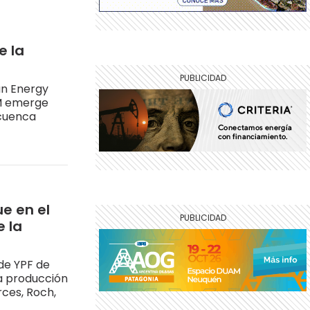
e la
an Energy
M emerge
 cuenca
e en el
e la
 de YPF de
la producción
ces, Roch,