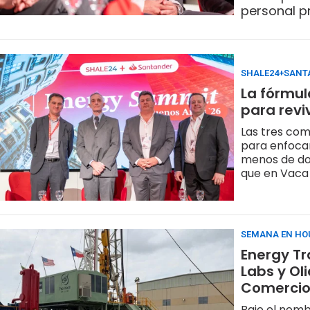
personal p
Las claves
SHALE24+SANT
La fórmul
para revi
Las tres com
para enfocar
menos de do
que en Vaca 
SEMANA EN HO
Energy Tr
Labs y Ol
Comercio
Bajo el nom