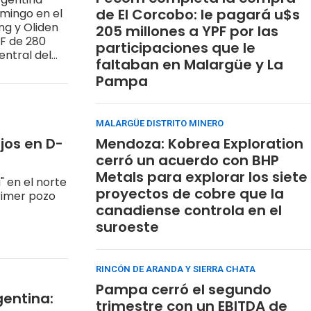
de El Corcobo: le pagará u$s
omingo en el
ing y Oliden
205 millones a YPF por las
F de 280
participaciones que le
entral del
faltaban en Malargüe y La
r: cada una
Pampa
 Muerta.
2026 viene
MALARGÜE DISTRITO MINERO
jos en D-
Mendoza: Kobrea Exploration
cerró un acuerdo con BHP
Metals para explorar los siete
" en el norte
proyectos de cobre que la
rimer pozo
canadiense controla en el
suroeste
RINCÓN DE ARANDA Y SIERRA CHATA
Pampa cerró el segundo
gentina:
trimestre con un EBITDA de