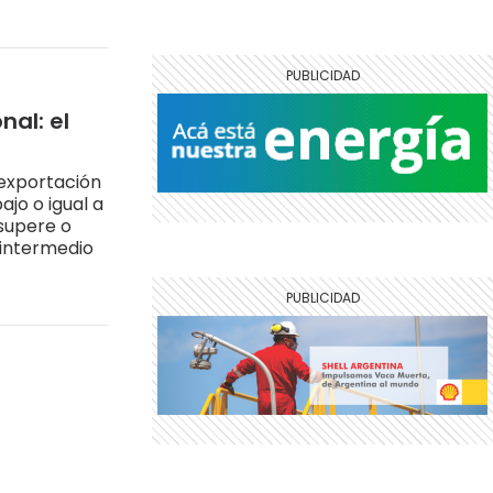
nal: el
 exportación
jo o igual a
 supere o
o intermedio