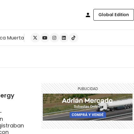
Global Edition
ca Muerta
nergy
-
en
gistraban
 con