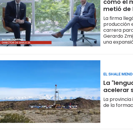
cómo el 
metió de 
La firma lleg
producción 
carrera para
Gerardo Zmij
una expansi
EL SHALE MEN
La "lengu
acelerar 
La provincia
de la formac