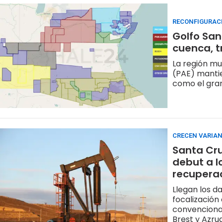
RECONFIGURAC
Golfo San
cuenca, t
La región m
(PAE) manti
como el gra
CRECEN VARIA
Santa Cru
debut a l
recupera
Llegan los d
focalización
convencional
Brest y Azru