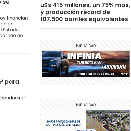
 se
u$s 415 millones, un 75% más,
y producción récord de
Hoy financian
107.500 barriles equivalentes
tán en
l Estado.
ecorrido de
m² para
a mendocina”