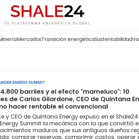
TU PLATAFORMA ENERGÉTICA GLOBAL
Minería
Mercados
Transición energética
Sustentabilidad
Va
ANDER ENERGY SUMMIT
24.800 barriles y el efecto "mameluco": 10
nes de Carlos Gilardone, CEO de Quintana E
o hacer rentable el convencional
nte y CEO de Quintana Energy expuso en el Shale24
Energy Summit la mecánica con la que convirtió 
yacimientos maduros que sus antiguos dueños re
da: comprar reservas, comprimir costos, operar