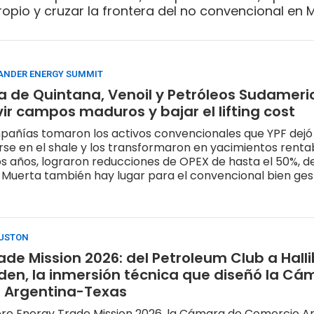
ropio y cruzar la frontera del no convencional en
, en diez conceptos
ANDER ENERGY SUMMIT
a de Quintana, Venoil y Petróleos Sudamer
vir campos maduros y bajar el lifting cost
pañías tomaron los activos convencionales que YPF dejó
se en el shale y los transformaron en yacimientos rentab
s años, lograron reducciones de OPEX de hasta el 50%, 
Muerta también hay lugar para el convencional bien ges
USTON
ade Mission 2026: del Petroleum Club a Hall
iden, la inmersión técnica que diseñó la C
 Argentina-Texas
bre Energy Trade Mission 2026, la Cámara de Comercio A