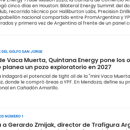
gó cinco días en Houston: Bilateral Energy Summit del d
b, recorrido técnico por Halliburton Labs, Precision Drill
 pabellón nacional compartido entre PromArgentina y YP
ados y primera vez de Argentina al frente de un panel c
ficial de OTC. La selección de paradas no fue protocola
pa específica del cuello de botella tecnológico de Vaca
cta que toda la expansión del shale latinoamericano en 
a
 DEL GOLFO SAN JORGE
 Vaca Muerta, Quintana Energy pone los o
 planea un pozo exploratorio en 2027
indagará el potencial de tight oil de la "mini Vaca Muerta
z, donde le compró áreas a YPF. En Mendoza, define su p
onal en Cañadón Amarillo.
OS NÚMERO 1
a a Gerardo Zmijak, director de Trafigura Ar