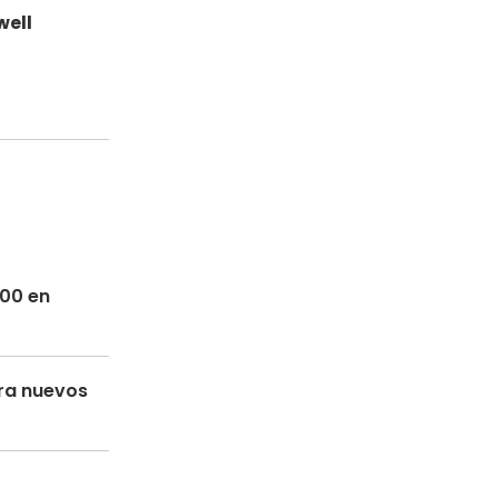
well
300 en
ara nuevos