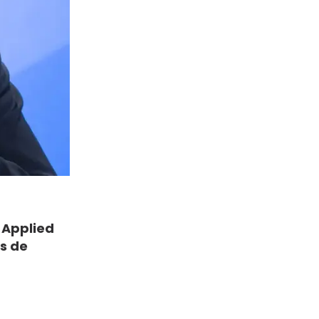
o
Applied
rs de