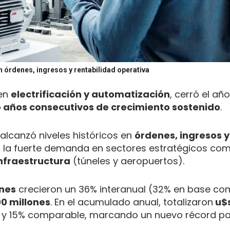
n órdenes, ingresos y rentabilidad operativa
 en
electrificación y automatización
, cerró el añ
o años consecutivos de crecimiento sostenido
.
alcanzó niveles históricos en
órdenes, ingresos y
r la fuerte demanda en sectores estratégicos co
infraestructura
(túneles y aeropuertos).
nes
crecieron un 36% interanual (32% en base co
00 millones
. En el acumulado anual, totalizaron
u$
do y 15% comparable, marcando un nuevo récord pa