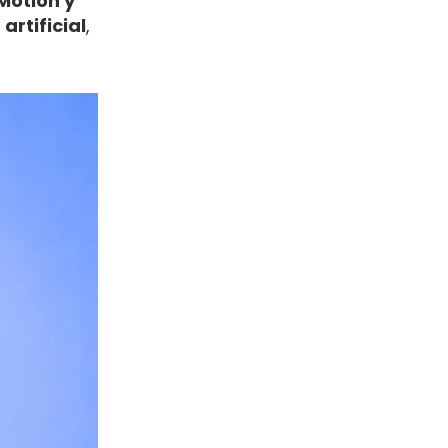
 Motion y
artificial
,