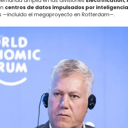
demanda amplia en las divisiones
Electrification,
en
centros de datos impulsados por inteligencia 
os —incluido el megaproyecto en Rotterdam—.