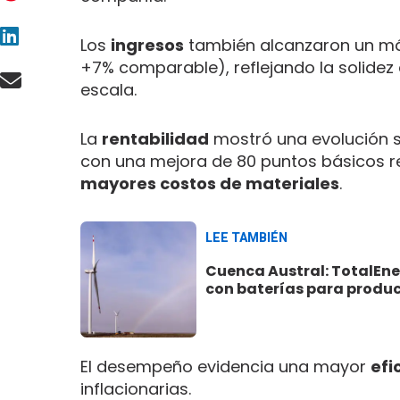
Los
ingresos
también alcanzaron un má
+7% comparable), reflejando la solidez
escala.
La
rentabilidad
mostró una evolución si
con una mejora de 80 puntos básicos r
mayores costos de materiales
.
LEE TAMBIÉN
Cuenca Austral: TotalEner
con baterías para produ
El desempeño evidencia una mayor
efi
inflacionarias.