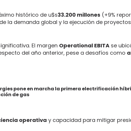
ximo histórico de u$s
33.200 millones
(+9% repor
 de la demanda global y la ejecución de proyecto
gnificativa. El margen
Operational EBITA
se ubic
especto del año anterior, pese a desafíos como
a
gies pone en marcha la primera electrificación híbr
cción de gas
ciencia operativa
y capacidad para mitigar pres