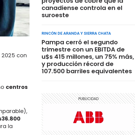
proyectos de cobre que la
canadiense controla en el
suroeste
RINCÓN DE ARANDA Y SIERRA CHATA
Pampa cerró el segundo
trimestre con un EBITDA de
o 2025 con
u$s 415 millones, un 75% más,
y producción récord de
107.500 barriles equivalentes
mo
centros
mparable),
s36.800
ra la