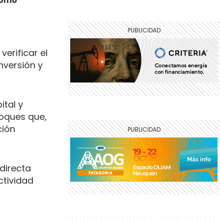
 cómo
, verificar el
nversión y
ital y
loques que,
ción
 directa
ctividad