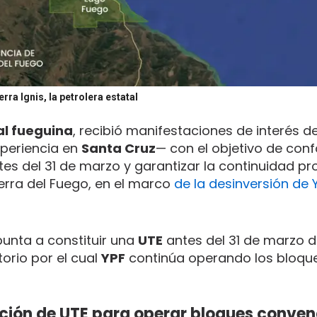
rra Ignis, la petrolera estatal
l fueguina
, recibió manifestaciones de interés d
periencia en
Santa Cruz
— con el objetivo de con
es del 31 de marzo y garantizar la continuidad pr
ierra del Fuego, en el marco
de la desinversión de Y
punta a constituir una
UTE
antes del 31 de marzo d
orio por el cual
YPF
continúa operando los bloqu
ción de UTE para operar bloques conven