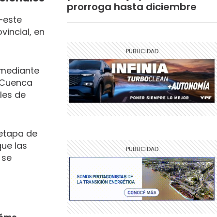
prorroga hasta diciembre
este
vincial, en
 mediante
a Cuenca
les de
 etapa de
que las
 se