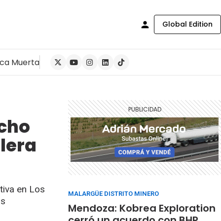
Global Edition
ca Muerta
ocho
lera
tiva en Los
MALARGÜE DISTRITO MINERO
os
Mendoza: Kobrea Exploration
cerró un acuerdo con BHP