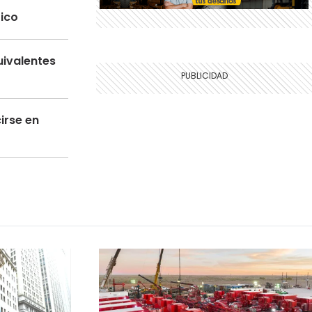
tico
uivalentes
irse en