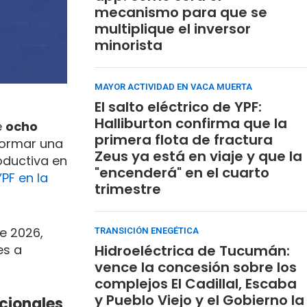
mecanismo para que se
multiplique el inversor
minorista
MAYOR ACTIVIDAD EN VACA MUERTA
El salto eléctrico de YPF:
Halliburton confirma que la
e
ocho
primera flota de fractura
formar una
Zeus ya está en viaje y que la
oductiva en
"encenderá" en el cuarto
PF en la
trimestre
e 2026,
TRANSICIÓN ENEGÉTICA
es a
Hidroeléctrica de Tucumán:
vence la concesión sobre los
complejos El Cadillal, Escaba
y Pueblo Viejo y el Gobierno la
cionales