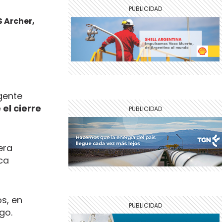
S Archer,
igente
el cierre
era
ca
os, en
ego.