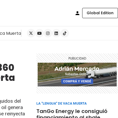
Global Edition
ca Muerta
360
erta
quidos del
LA "LENGUA" DE VACA MUERTA
 oil genera
TanGo Energy le consiguió
se reinyecta
financiamiento al shale