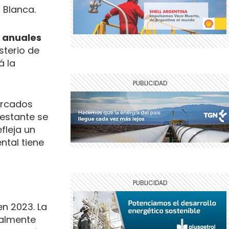
 Blanca.
 anuales
sterio de
á la
ercados
estante se
fleja un
ntal tiene
en 2023. La
ialmente