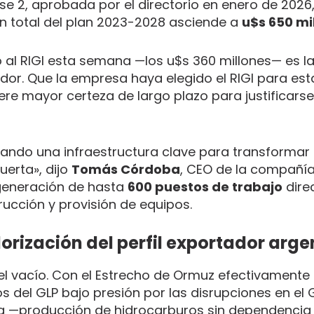
ase 2, aprobada por el directorio en enero de 2026
ión total del plan 2023-2028 asciende a
u$s 650 mi
ó al RIGI esta semana —los u$s 360 millones— es l
dor. Que la empresa haya elegido el RIGI para est
uiere mayor certeza de largo plazo para justificarse
liando una infraestructura clave para transformar
uerta», dijo
Tomás Córdoba
, CEO de la compañía
 generación de hasta
600 puestos de trabajo
dire
trucción y provisión de equipos.
orización del perfil exportador arge
el vacío. Con el Estrecho de Ormuz efectivamente
s del GLP bajo presión por las disrupciones en el 
tina —producción de hidrocarburos sin dependencia