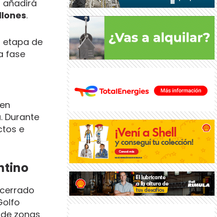
, añadirá
llones
.
a etapa de
a fase
 en
. Durante
ctos e
ntino
 cerrado
Golfo
 de zonas