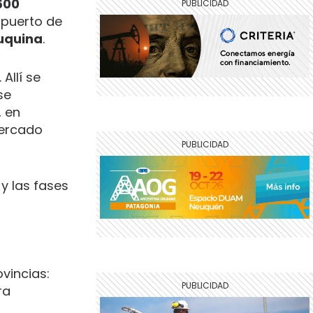
600
 puerto de
uquina
.
Allí se
se
, en
ercado
y las fases
vincias:
ra