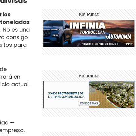
 divisas
rios
e toneladas
. No es una
eva consigo
ertos para
 de
rará en
clo actual.
edad —
 empresa,