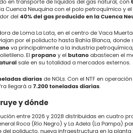
ado en transporte de líquidos del gas natural, con
a Cuenca Neuquina con el polo petroquímico y el
edor del
40% del gas producido en la Cuenca Ne
ora de Loma La Lata, en el centro de Vaca Muerta. 
viajan por el poliducto hasta Bahía Blanca, donde 
ano
va principalmente a la industria petroquímica
lietileno. El
propano
y el
butano
abastecen el m
atural
sale en su totalidad a mercados externos.
neladas diarias
de NGLs. Con el NTF en operación 
fra llegará a
7.200 toneladas diarias
.
struye y dónde
ución entre 2026 y 2028 distribuidas en cuatro pro
eral Roca (Río Negro) y La Adela (La Pampa) pa
del poliducto, nueva infraestructura en la planta