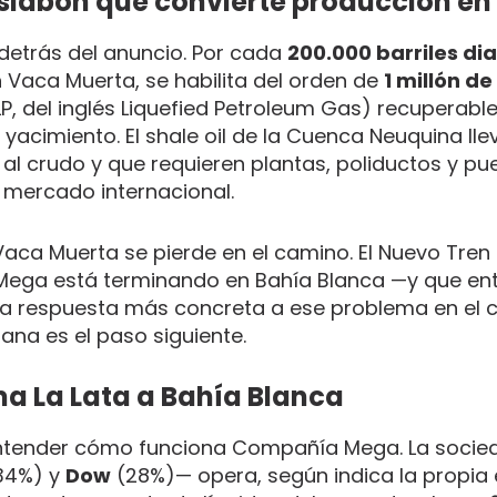
eslabón que convierte producción en
 detrás del anuncio. Por cada
200.000 barriles dia
Vaca Muerta, se habilita del orden de
1 millón d
P, del inglés Liquefied Petroleum Gas) recuperable
l yacimiento. El shale oil de la Cuenca Neuquina ll
 al crudo y que requieren plantas, poliductos y pu
 mercado internacional.
Vaca Muerta se pierde en el camino. El Nuevo Tren
ega está terminando en Bahía Blanca —y que ent
la respuesta más concreta a ese problema en el ci
ana es el paso siguiente.
ma La Lata a Bahía Blanca
a entender cómo funciona Compañía Mega. La soci
34%) y
Dow
(28%)— opera, según indica la propia