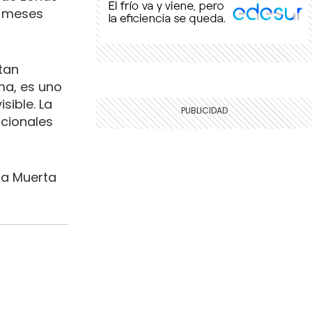
e meses
tan
ma, es uno
sible. La
icionales
ca Muerta