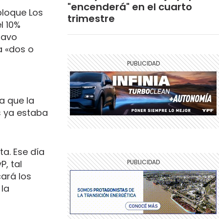
"encenderá" en el cuarto
bloque Los
trimestre
l 10%
tavo
a «dos o
a que la
s ya estaba
ta. Ese día
, tal
ará los
 la