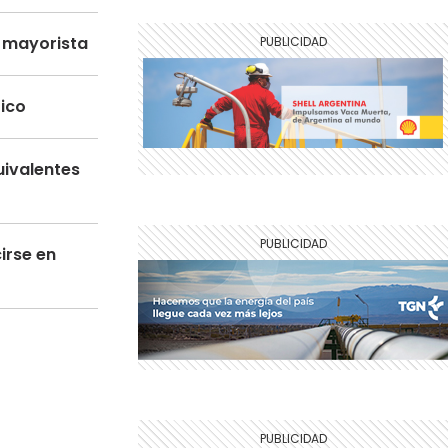
o mayorista
tico
uivalentes
irse en