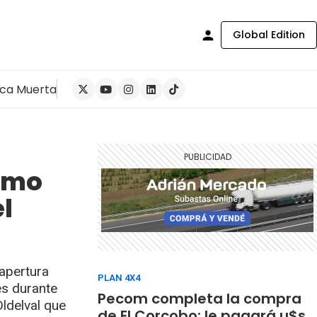
Global Edition
ca Muerta
cómo
el
apertura
PLAN 4X4
es durante
Pecom completa la compra
Oldelval que
de El Corcobo: le pagará u$s