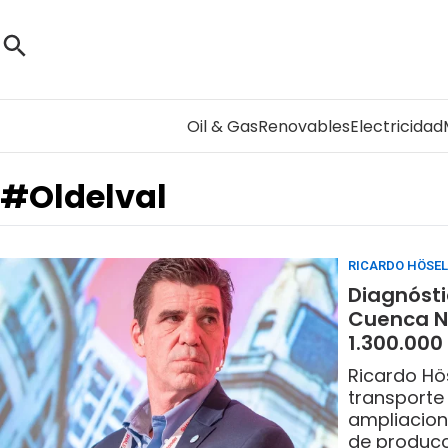
Oil & Gas
Renovables
Electricidad
#Oldelval
RICARDO HÖSEL
Diagnósti
Cuenca N
1.300.000 
Ricardo Hös
transporte
ampliacion
de producc