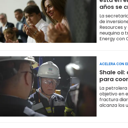
está en e
años se c
La secretari
de inversion
Resources y que aspira a convertirse en la puerta de exportación de la cuenca
neuquina a t
Energy con C
carpeta
ACELERA CON E
Shale oil
para coor
La petrolera
objetivo en e
fractura dia
alcanza los 