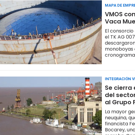
MAPA DE EMPR
VMOS cont
Vaca Mue
El consorci
el TK AG 007
descargaron
monoboyas o
cronograma 
orquestación
INTEGRACIÓN V
Se cierra
del secto
al Grupo 
La mayor gen
neuquina, qu
financista F
Bocarey, una