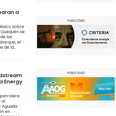
paran a
désico sobre
o Quequén se
de las
barque, el
e de la
amo marítimo
idstream
ia Energy
 petrolera
 al
 y Aguada
ón en