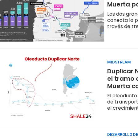
Muerta pa
Las dos gra
conecta la p
través de tre
MIDSTREAM
Duplicar 
el tramo 
Muerta c
El oleoducto
de transpor
el crecimien
DESARROLLO D