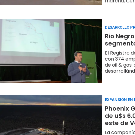
marcha, Cent
sector eléct
DESARROLLO P
Río Negro
segmento
El Registro 
con 374 empr
de oil & gas
desarrollánd
EXPANSIÓN EN 
Phoenix G
de u$s 6.
este de 
La compañía 