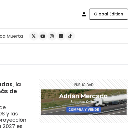
Global Edition
ca Muerta
adas, la
más de
 de
S y las
proyección
a 2027 es