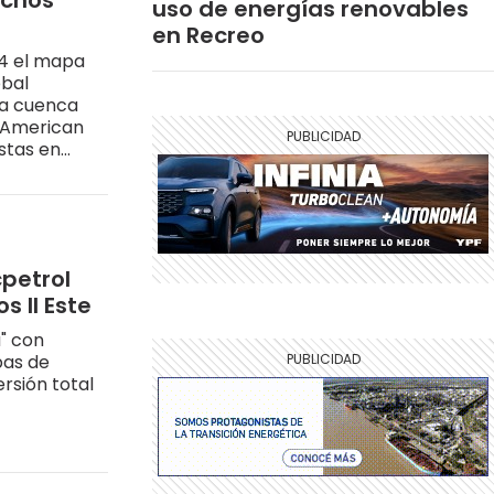
uchos
uso de energías renovables
en Recreo
24 el mapa
obal
n American
stas en
cpetrol
 II Este
a" con
pas de
ersión total