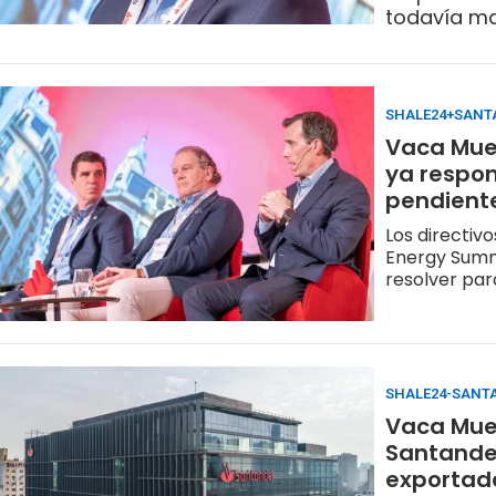
todavía ma
al Duplicar
SHALE24+SANT
Vaca Muer
ya respon
pendient
Los directiv
Energy Summi
resolver par
SHALE24-SANT
Vaca Muer
Santander
exportad