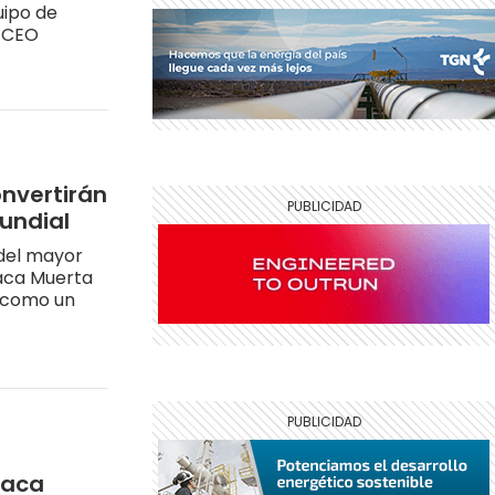
uipo de
u CEO
onvertirán
undial
 del mayor
Vaca Muerta
s como un
Vaca