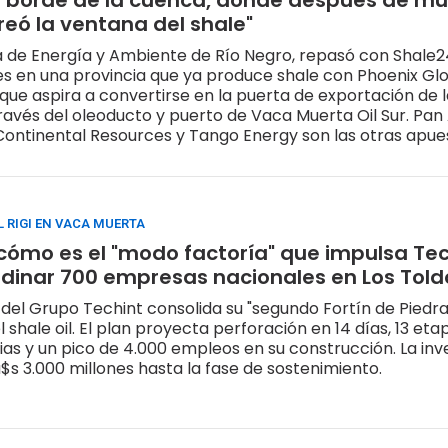
l borde de la cuenca, donde después de m
reó la ventana del shale"
a de Energía y Ambiente de Río Negro, repasó con Shale
es en una provincia que ya produce shale con Phoenix Gl
ravés del oleoducto y puerto de Vaca Muerta Oil Sur. Pa
ontinental Resources y Tango Energy son las otras apue
L RIGI EN VACA MUERTA
: cómo es el "modo factoría" que impulsa Te
dinar 700 empresas nacionales en Los Toldos
 del Grupo Techint consolida su "segundo Fortín de Piedr
l shale oil. El plan proyecta perforación en 14 días, 13 eta
rias y un pico de 4.000 empleos en su construcción. La inv
u$s 3.000 millones hasta la fase de sostenimiento.