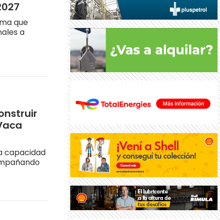
2027
ema que
nales a
onstruir
 Vaca
la capacidad
compañando