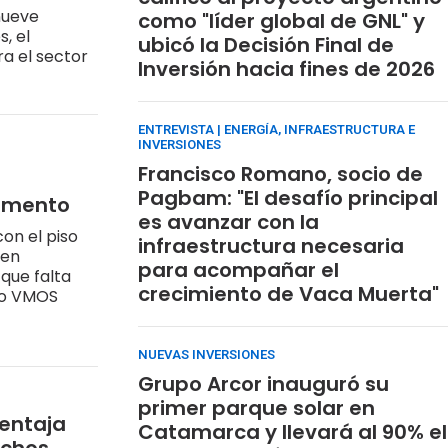
nueve
como "líder global de GNL" y
, el
ubicó la Decisión Final de
a el sector
Inversión hacia fines de 2026
ENTREVISTA | ENERGÍA, INFRAESTRUCTURA E
INVERSIONES
Francisco Romano, socio de
Pagbam: "El desafío principal
gamento
es avanzar con la
on el piso
infraestructura necesaria
 en
para acompañar el
que falta
crecimiento de Vaca Muerta"
to VMOS
NUEVAS INVERSIONES
Grupo Arcor inauguró su
primer parque solar en
ventaja
Catamarca y llevará al 90% el