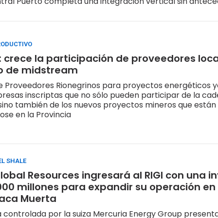
ral Puerto completa una integración vertical sin antece
rico privado argentino.
RODUCTIVO
: crece la participación de proveedores loca
 de midstream
de Proveedores Rionegrinos para proyectos energéticos 
esas inscriptas que no sólo pueden participar de la cad
, sino también de los nuevos proyectos mineros que están
ose en la Provincia
EL SHALE
lobal Resources ingresará al RIGI con una i
000 millones para expandir su operación en 
Vaca Muerta
controlada por la suiza Mercuria Energy Group presenta