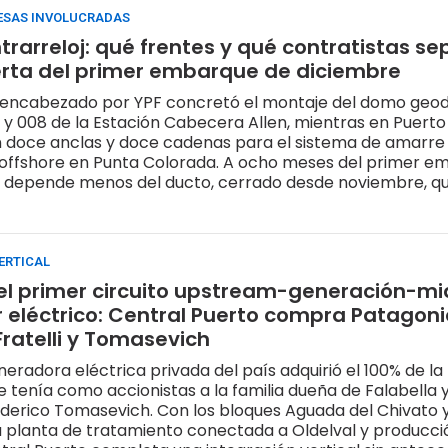
ESAS INVOLUCRADAS
rarreloj: qué frentes y qué contratistas se
rta del primer embarque de diciembre
o encabezado por YPF concretó el montaje del domo geo
 y 008 de la Estación Cabecera Allen, mientras en Puert
 doce anclas y doce cadenas para el sistema de amarre 
ffshore en Punta Colorada. A ocho meses del primer em
depende menos del ducto, cerrado desde noviembre, qu
 simultánea de la infraestructura de superficie y del tr
ERTICAL
 el primer circuito upstream-generación-m
r eléctrico: Central Puerto compra Patagon
Fratelli y Tomasevich
eradora eléctrica privada del país adquirió el 100% de la
e tenía como accionistas a la familia dueña de Falabella y
ederico Tomasevich. Con los bloques Aguada del Chivato
 planta de tratamiento conectada a Oldelval y producci