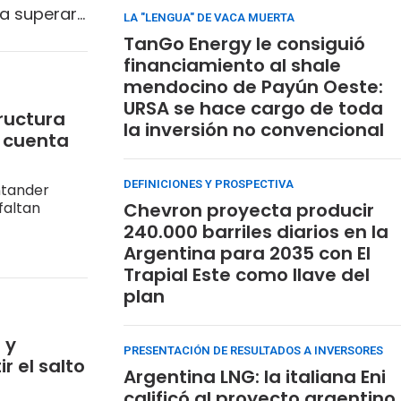
 a superar
LA "LENGUA" DE VACA MUERTA
TanGo Energy le consiguió
financiamiento al shale
mendocino de Payún Oeste:
URSA se hace cargo de toda
tructura
la inversión no convencional
a cuenta
DEFINICIONES Y PROSPECTIVA
ntander
faltan
Chevron proyecta producir
240.000 barriles diarios en la
Argentina para 2035 con El
Trapial Este como llave del
plan
 y
PRESENTACIÓN DE RESULTADOS A INVERSORES
r el salto
Argentina LNG: la italiana Eni
calificó al proyecto argentino