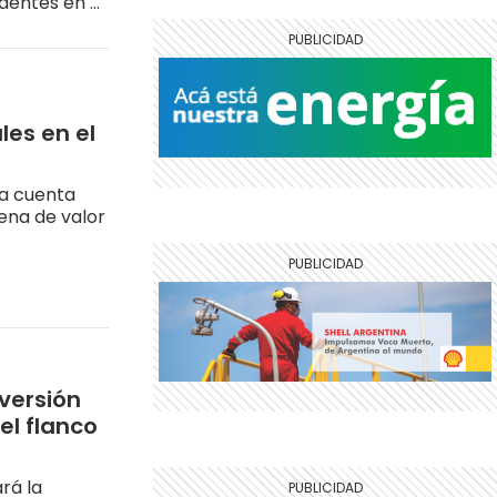
dentes en el
les en el
ya cuenta
ena de valor
nversión
el flanco
rá la