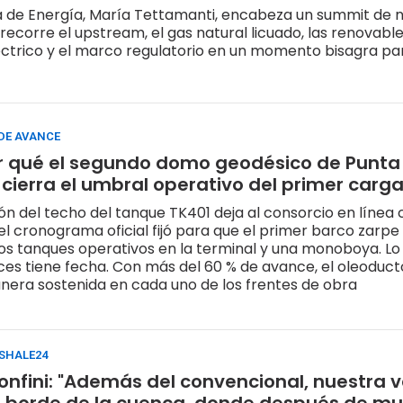
a de Energía, María Tettamanti, encabeza un summit de 
recorre el upstream, el gas natural licuado, las renovables
trico y el marco regulatorio en un momento bisagra par
 DE AVANCE
r qué el segundo domo geodésico de Punta
cierra el umbral operativo del primer car
ón del techo del tanque TK401 deja al consorcio en línea c
el cronograma oficial fijó para que el primer barco zarpe
os tanques operativos en la terminal y una monoboya. Lo 
es tiene fecha. Con más del 60 % de avance, el oleoduc
era sostenida en cada uno de los frentes de obra
 SHALE24
nfini: "Además del convencional, nuestra 