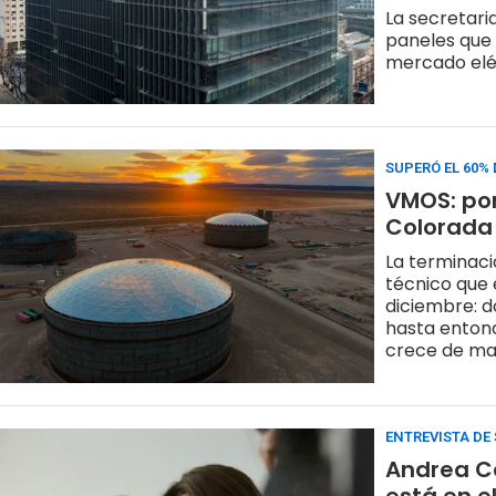
La secretari
paneles que 
mercado eléc
SUPERÓ EL 60%
VMOS: po
Colorada 
La terminaci
técnico que 
diciembre: d
hasta entonc
crece de man
ENTREVISTA DE
Andrea Co