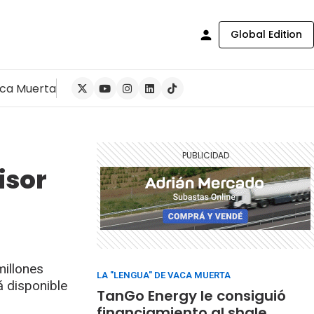
Global Edition
ca Muerta
isor
millones
LA "LENGUA" DE VACA MUERTA
á disponible
TanGo Energy le consiguió
financiamiento al shale