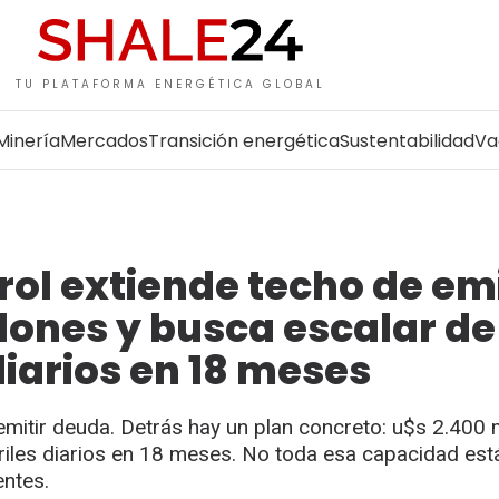
TU PLATAFORMA ENERGÉTICA GLOBAL
Minería
Mercados
Transición energética
Sustentabilidad
Va
trol extiende techo de em
lones y busca escalar de
diarios en 18 meses
emitir deuda. Detrás hay un plan concreto: u$s 2.400 
rriles diarios en 18 meses. No toda esa capacidad est
entes.