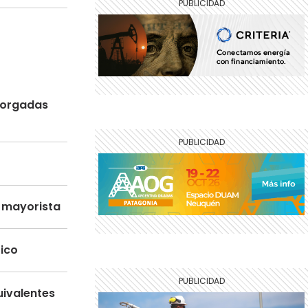
otorgadas
o mayorista
tico
uivalentes