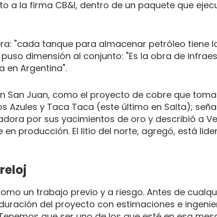
to a la firma CB&I, dentro de un paquete que ejec
era: "cada tanque para almacenar petróleo tiene l
 puso dimensión al conjunto: "Es la obra de infrae
 en Argentina".
en San Juan, como el proyecto de cobre que toma
s Azules y Taca Taca (este último en Salta); seña
tadora por sus yacimientos de oro y describió a V
n producción. El litio del norte, agregó, está lid
reloj
omo un trabajo previo y a riesgo. Antes de cualqu
uración del proyecto con estimaciones e ingenier
"Tenemos que ser uno de los que esté en esa mesa