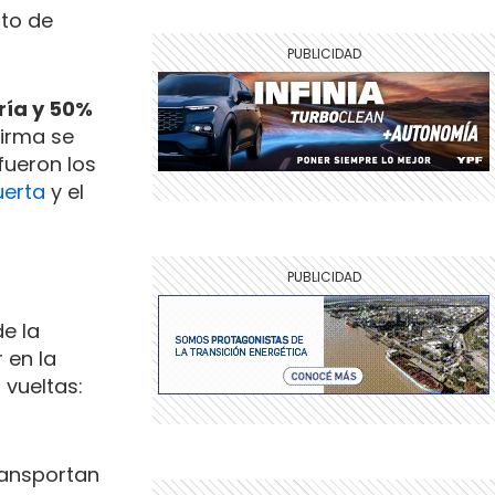
nto de
ría y 50%
firma se
fueron los
erta
y el
de la
 en la
 vueltas:
transportan