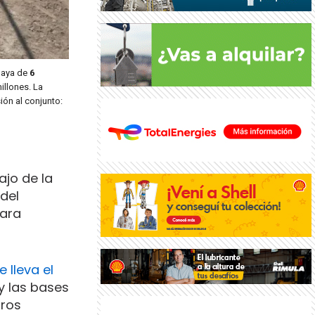
playa de
6
illones. La
ión al conjunto:
ajo de la
 del
para
 lleva el
y las bases
tros