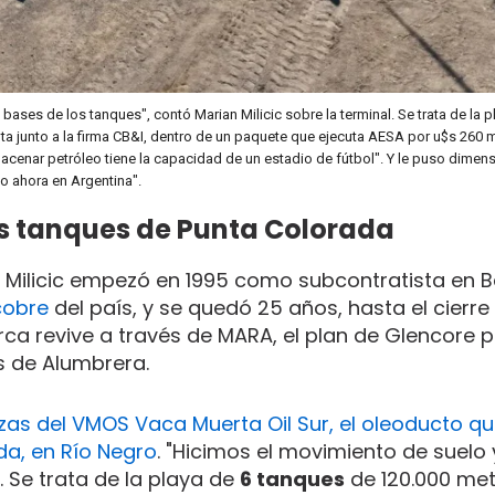
ases de los tanques", contó Marian Milicic sobre la terminal. Se trata de la 
a junto a la firma CB&I, dentro de un paquete que ejecuta AESA por u$s 260 m
acenar petróleo tiene la capacidad de un estadio de fútbol". Y le puso dimens
o ahora en Argentina".
s tanques de Punta Colorada
s. Milicic empezó en 1995 como subcontratista en B
cobre
del país, y se quedó 25 años, hasta el cierre
rca revive a través de MARA, el plan de Glencore 
s de Alumbrera.
iezas del VMOS Vaca Muerta Oil Sur, el oleoducto que
da, en Río Negro
. "Hicimos el movimiento de suelo 
. Se trata de la playa de
6 tanques
de 120.000 me