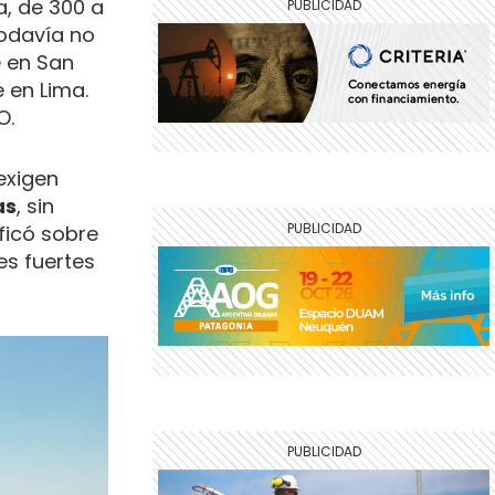
a, de 300 a
todavía no
e en San
 en Lima.
O.
exigen
as
, sin
ficó sobre
es fuertes