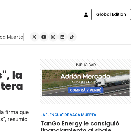
Global Edition
ca Muerta
", la
rtera
 la firma que
LA "LENGUA" DE VACA MUERTA
s", resumió
TanGo Energy le consiguió
financiamiento al shale