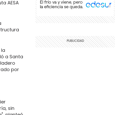
uta AESA
a
structura
 la
ló a Santa
eladero
erado por
ier
ía, sin
", planteó