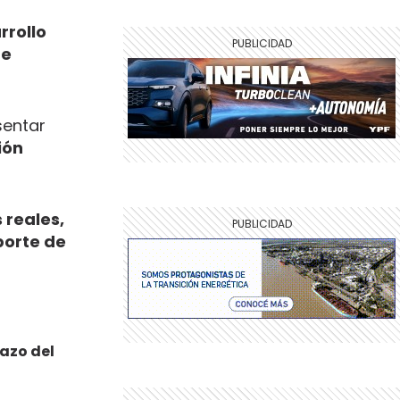
rrollo
re
sentar
ión
 reales,
porte de
lazo del