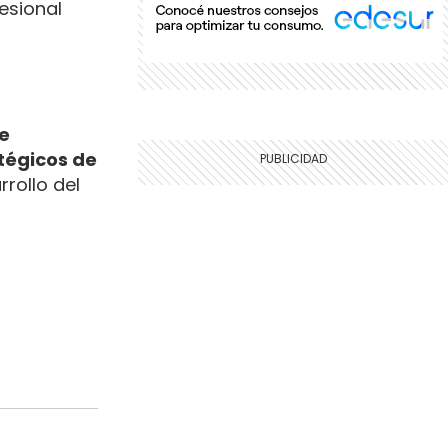
esional
ue
tégicos de
rollo del