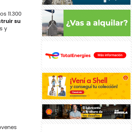
os 11.300
truir su
s y
jóvenes