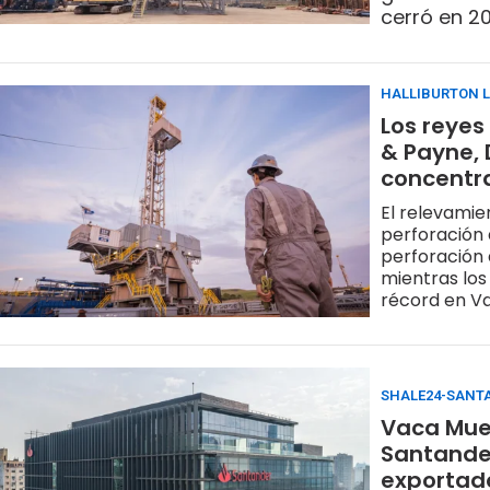
cerró en 20
cuenca en 
HALLIBURTON L
Los reyes
& Payne, 
concentr
El relevami
perforación a
perforación 
mientras los
récord en V
SHALE24-SANT
Vaca Muer
Santander
exportad