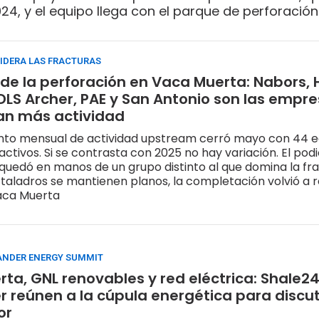
24, y el equipo llega con el parque de perforación
plena expansión
IDERA LAS FRACTURAS
 de la perforación en Vaca Muerta: Nabors,
DLS Archer, PAE y San Antonio son las empr
an más actividad
ento mensual de actividad upstream cerró mayo con 44 e
ctivos. Si se contrasta con 2025 no hay variación. El podi
quedó en manos de un grupo distinto al que domina la fra
 taladros se mantienen planos, la completación volvió a r
aca Muerta
ANDER ENERGY SUMMIT
ta, GNL renovables y red eléctrica: Shale24
 reúnen a la cúpula energética para discuti
or