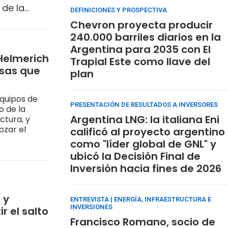
 de la
DEFINICIONES Y PROSPECTIVA
Chevron proyecta producir
240.000 barriles diarios en la
Argentina para 2035 con El
 Helmerich
Trapial Este como llave del
esas que
plan
quipos de
PRESENTACIÓN DE RESULTADOS A INVERSORES
o de la
Argentina LNG: la italiana Eni
ctura, y
ozar el
calificó al proyecto argentino
como "líder global de GNL" y
ubicó la Decisión Final de
Inversión hacia fines de 2026
 y
ENTREVISTA | ENERGÍA, INFRAESTRUCTURA E
INVERSIONES
r el salto
Francisco Romano, socio de