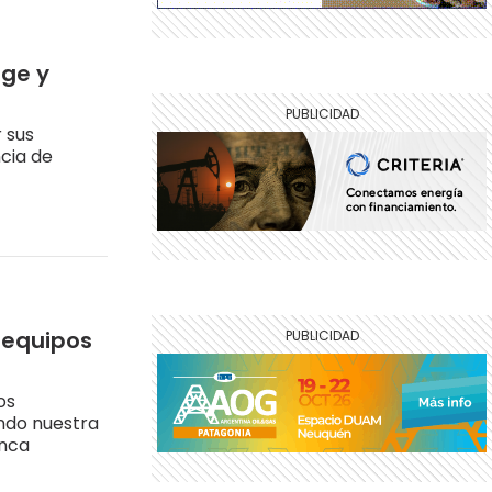
rge y
 sus
ncia de
 equipos
os
endo nuestra
enca