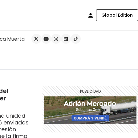
Global Edition
ca Muerta
del
er
na unidad
76 enviados
resión
e la firma