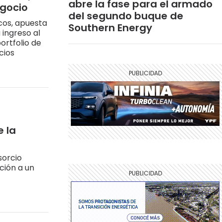
abre la fase para el armado
egocio
del segundo buque de
cos, apuesta
Southern Energy
ingreso al
ortfolio de
cios
e la
sorcio
ción a un