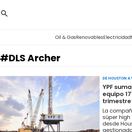
Oil & Gas
Renovables
Electricidad
#DLS Archer
DE HOUSTON A
YPF suma 
equipo 17
trimestre
La compañí
súper high 
desde Hous
gestionada