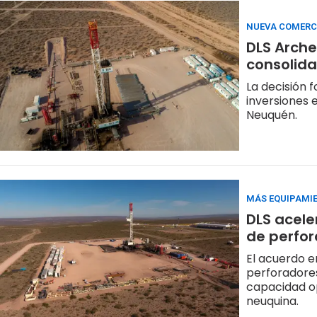
NUEVA COMERC
DLS Arche
consolida
La decisión 
inversiones 
Neuquén.
MÁS EQUIPAMI
DLS acele
de perfor
El acuerdo e
perforadores
capacidad op
neuquina.