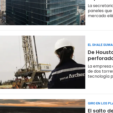
La secretari
paneles que 
mercado eléc
EL SHALE SUM
De Housto
perforado
La empresa d
de dos torre
tecnología p
GIRO EN LOS P
El salto 