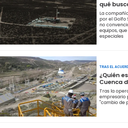
qué busca
La compañía
por el Golfo
no convencio
equipos, que 
especiales
TRAS EL ACUER
¿Quién es
Cuenca de
Tras la oper
empresario p
"cambio de 