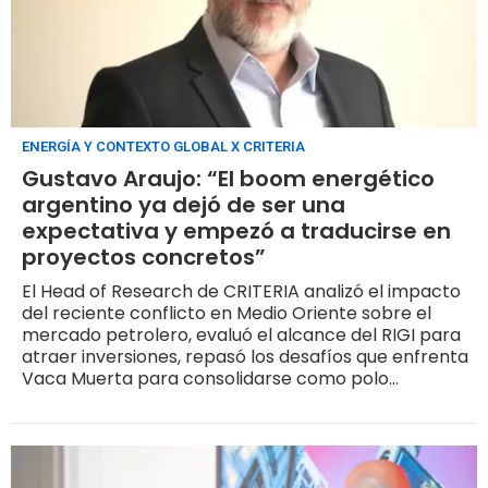
ENERGÍA Y CONTEXTO GLOBAL X CRITERIA
Gustavo Araujo: “El boom energético
argentino ya dejó de ser una
expectativa y empezó a traducirse en
proyectos concretos”
El Head of Research de CRITERIA analizó el impacto
del reciente conflicto en Medio Oriente sobre el
mercado petrolero, evaluó el alcance del RIGI para
atraer inversiones, repasó los desafíos que enfrenta
Vaca Muerta para consolidarse como polo
exportador y explicó por qué Argentina puede ganar
protagonismo en el mercado global de GNL sin
competir directamente con gigantes como Estados
Unidos o Qatar