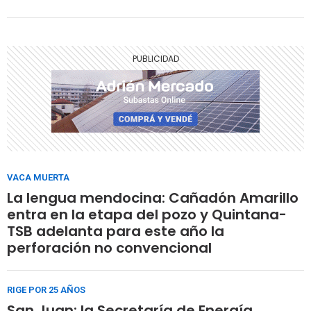
destino del producido de la operación argentina con
Mercuria forma parte de la disputa: los bancos
exigen que un 30% vaya al repago de deuda
VACA MUERTA
La lengua mendocina: Cañadón Amarillo
entra en la etapa del pozo y Quintana-
TSB adelanta para este año la
perforación no convencional
RIGE POR 25 AÑOS
San Juan: la Secretaría de Energía