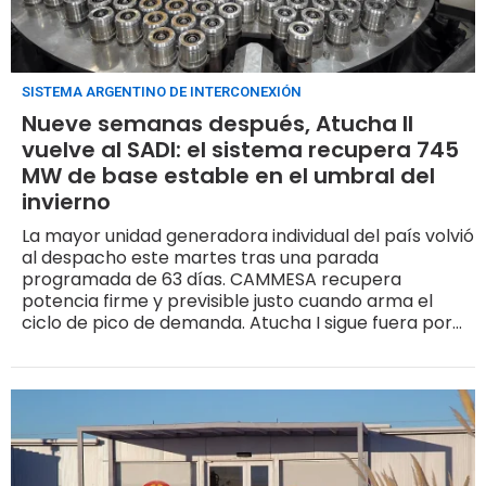
SISTEMA ARGENTINO DE INTERCONEXIÓN
Nueve semanas después, Atucha II
vuelve al SADI: el sistema recupera 745
MW de base estable en el umbral del
invierno
La mayor unidad generadora individual del país volvió
al despacho este martes tras una parada
programada de 63 días. CAMMESA recupera
potencia firme y previsible justo cuando arma el
ciclo de pico de demanda. Atucha I sigue fuera por
extensión de vida, y solo Embalse acompañaba al
despacho nuclear durante los últimos dos meses