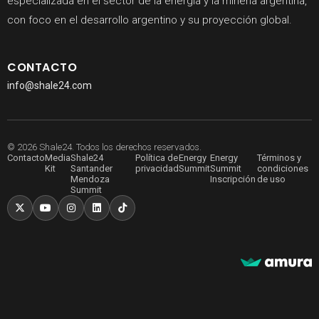
especializada en el sector de la energía y la minería argentina,
con foco en el desarrollo argentino y su proyección global.
CONTACTO
info@shale24.com
© 2026 Shale24. Todos los derechos reservados.
Contacto
Media
Shale24
Política de
Energy
Energy
Términos y
Kit
Santander
privacidad
Summit
Summit
condiciones
Mendoza
Inscripción
de uso
Summit