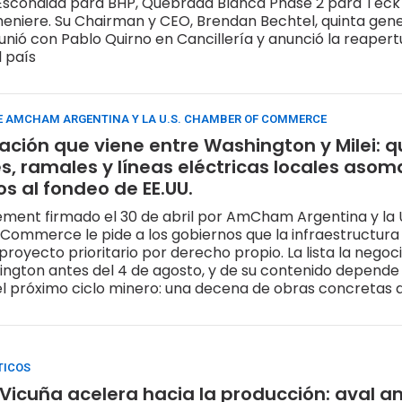
Escondida para BHP, Quebrada Blanca Phase 2 para Teck
eniere. Su Chairman y CEO, Brendan Bechtel, quinta gene
reunió con Pablo Quirno en Cancillería y anunció la reaper
l país
E AMCHAM ARGENTINA Y LA U.S. CHAMBER OF COMMERCE
ación que viene entre Washington y Milei: q
s, ramales y líneas eléctricas locales aso
s al fondeo de EE.UU.
tement firmado el 30 de abril por AmCham Argentina y la U
ommerce le pide a los gobiernos que la infraestructura
royecto prioritario por derecho propio. La lista la nego
ington antes del 4 de agosto, y de su contenido depende 
del próximo ciclo minero: una decena de obras concreta
financiamiento bilateral con DFC y EXIM
TICOS
to Vicuña acelera hacia la producción: aval 