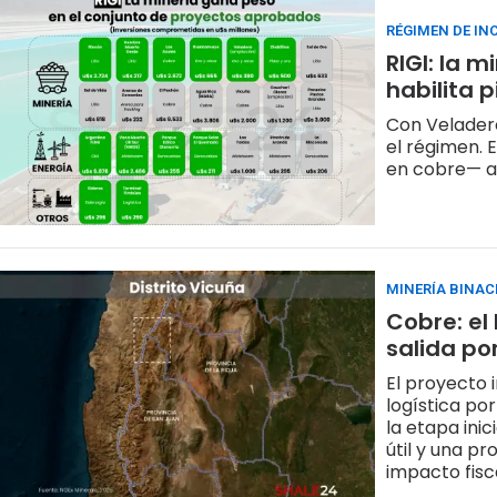
RÉGIMEN DE IN
RIGI: la 
habilita 
Con Veladero
el régimen. 
en cobre— a
MINERÍA BINAC
Cobre: el
salida po
El proyecto 
logística po
la etapa ini
útil y una p
impacto fisc