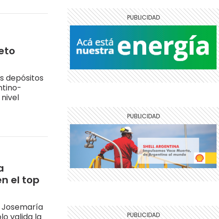
eto
os depósitos
ntino-
nivel
a
n el top
e Josemaría
lo valida la