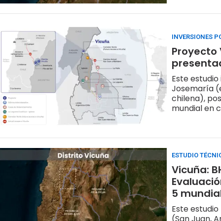
INVERSIONES P
Proyecto 
presentad
Este estudio
Josemaría (e
chilena), po
mundial en c
ESTUDIO TÉCNI
Vicuña: B
Evaluació
5 mundial
Este estudio
(San Juan, Ar