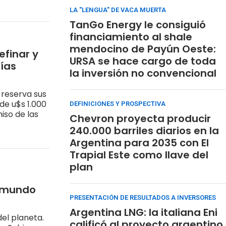
LA "LENGUA" DE VACA MUERTA
TanGo Energy le consiguió
financiamiento al shale
mendocino de Payún Oeste:
efinar y
URSA se hace cargo de toda
lías
la inversión no convencional
 reserva sus
 de u$s 1.000
DEFINICIONES Y PROSPECTIVA
iso de las
Chevron proyecta producir
240.000 barriles diarios en la
Argentina para 2035 con El
Trapial Este como llave del
plan
l mundo
PRESENTACIÓN DE RESULTADOS A INVERSORES
Argentina LNG: la italiana Eni
del planeta.
calificó al proyecto argentino