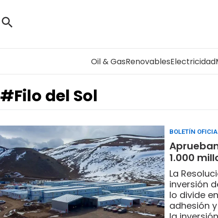
Oil & Gas
Renovables
Electricidad
#Filo del Sol
BOLETÍN OFICIA
Aprueban 
1.000 mil
La Resoluc
inversión d
lo divide e
adhesión y
la inversió