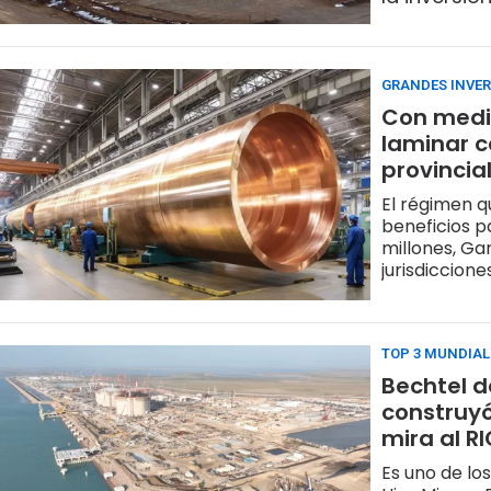
GRANDES INVER
Con media
laminar c
provincia
El régimen q
beneficios pa
millones, Ga
jurisdiccione
TOP 3 MUNDIAL
Bechtel d
construyó
mira al RI
Es uno de lo