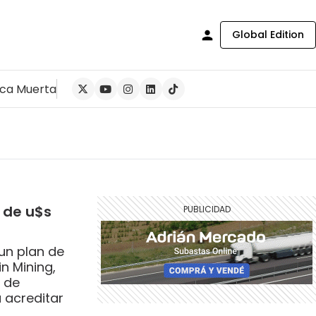
Global Edition
ca Muerta
o de u$s
un plan de
n Mining,
a de
 acreditar