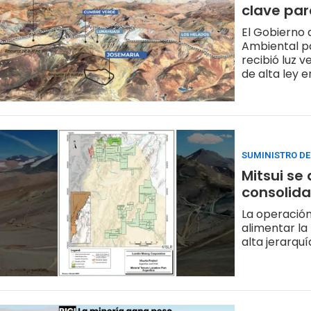
clave par
El Gobierno 
Ambiental pa
recibió luz v
de alta ley 
SUMINISTRO DE
Mitsui se
consolida
La operación
alimentar la
alta jerarqu