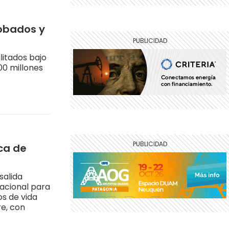
robados y
litados bajo
00 millones
ica de
salida
nacional para
os de vida
e, con