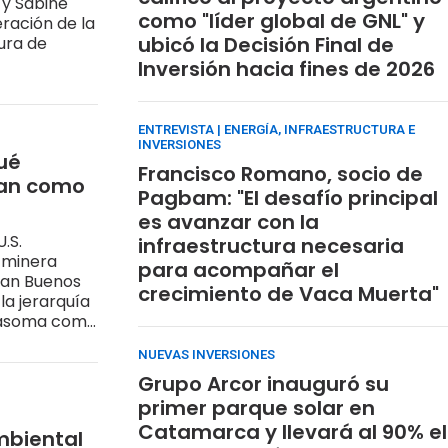
 y Sabine
como "líder global de GNL" y
ración de la
ubicó la Decisión Final de
tura de
Inversión hacia fines de 2026
ENTREVISTA | ENERGÍA, INFRAESTRUCTURA E
INVERSIONES
ué
Francisco Romano, socio de
man como
Pagbam: "El desafío principal
es avanzar con la
.S.
infraestructura necesaria
 minera
para acompañar el
cian Buenos
crecimiento de Vaca Muerta"
la jerarquía
s asoma como
NUEVAS INVERSIONES
Grupo Arcor inauguró su
primer parque solar en
Catamarca y llevará al 90% el
ambiental