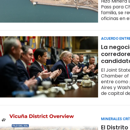
Hizo Minera 
Pass para Ch
familia, se 
oficinas en e
ACUERDO ENTR
La negoci
corredore
candidato
El Joint Sta
Chamber of C
entre como p
Aires y Wash
de capital 
candidata a 
MINERALES CRÍ
El Distri