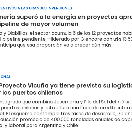
CENTIVOS A LAS GRANDES INVERSIONES
minería superó a la energía en proyectos ap
pipeline de mayor volumen
 y Diablillos, el sector acumula 6 de los 12 proyectos habi
El pipeline pendiente —liderado por Glencore con u$s 13.5
nticipa que esa proporción va a crecer aún más
IONAL
 Proyecto Vicuña ya tiene prevista su logíst
r los puertos chilenos
integrado que combina Josemaría y Filo del Sol definió su 
r puertos chilenos y estructuró una línea de crédito inter
cial. El esquema contempla tres fases de desarrollo, 70 añ
roducción promedio de 400.000 toneladas anuales de cobr
al y laboral para Argentina y Chile