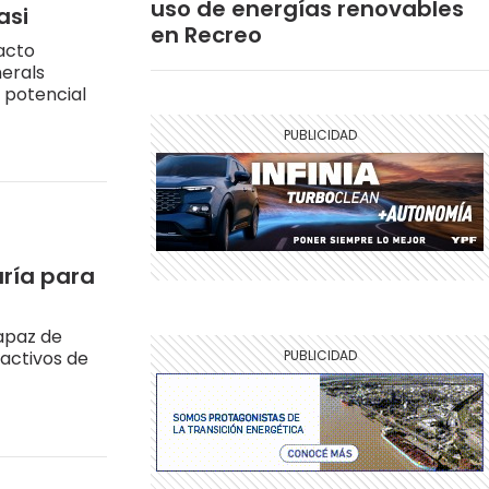
uso de energías renovables
asi
en Recreo
acto
nerals
l potencial
aría para
capaz de
 activos de