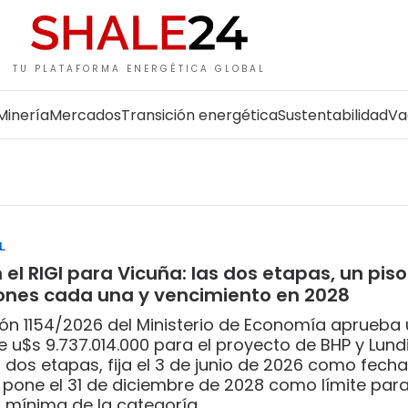
TU PLATAFORMA ENERGÉTICA GLOBAL
Minería
Mercados
Transición energética
Sustentabilidad
Va
L
el RIGI para Vicuña: las dos etapas, un pis
lones cada una y vencimiento en 2028
ión 1154/2026 del Ministerio de Economía aprueba 
e u$s 9.737.014.000 para el proyecto de BHP y Lundi
n dos etapas, fija el 3 de junio de 2026 como fech
 pone el 31 de diciembre de 2028 como límite para
n mínima de la categoría