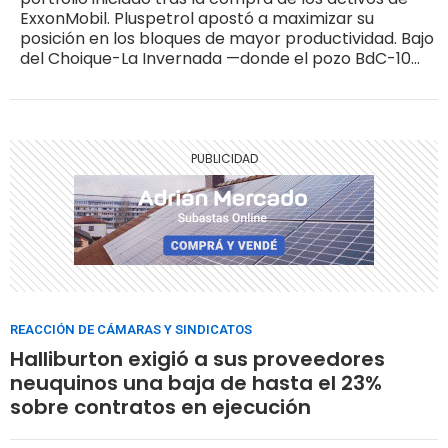
ExxonMobil. Pluspetrol apostó a maximizar su
posición en los bloques de mayor productividad. Bajo
del Choique-La Invernada —donde el pozo BdC-10
figura entre los más productivos del mundo en shale
oil— y La Calera, en la ventana de gas húmedo,
quedaron como activos centrales
REACCIÓN DE CÁMARAS Y SINDICATOS
Halliburton exigió a sus proveedores
neuquinos una baja de hasta el 23%
sobre contratos en ejecución