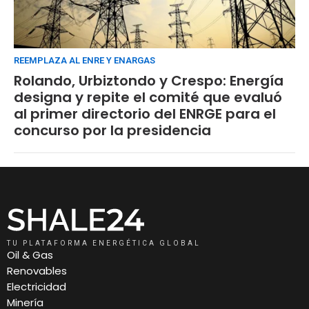
REEMPLAZA AL ENRE Y ENARGAS
Rolando, Urbiztondo y Crespo: Energía
designa y repite el comité que evaluó
al primer directorio del ENRGE para el
concurso por la presidencia
TU PLATAFORMA ENERGÉTICA GLOBAL
Oil & Gas
Renovables
Electricidad
Minería