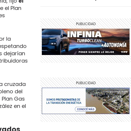
ía, fijó
el
e el Plan
es
r la
respetando
s dejarían
tribuidoras
ia cruzada
pleno del
l Plan Gas
ález en el
ivados