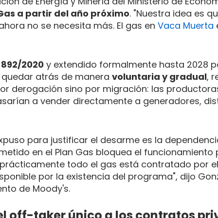
ción de Energía y Minería del Ministerio de Econom
as a partir del año próximo
. "Nuestra idea es qu
 ahora no se necesita más. El gas en
Vaca Muerta
 892/2020
y extendido formalmente hasta 2028 po
a quedar atrás de manera
voluntaria y gradual
, 
 por derogación sino por migración: las productora
asarían a vender directamente a generadores, dis
xpuso para justificar el desarme es la dependenc
etido en el Plan Gas bloquea el funcionamiento 
 prácticamente todo el gas está contratado por e
ponible por la existencia del programa", dijo Gonz
vento de Moody's.
 off-taker único a los contratos pr