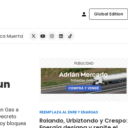
Global Edition
ca Muerta
un
an Gas a
REEMPLAZA AL ENRE Y ENARGAS
Decreto
Rolando, Urbiztondo y Crespo:
hoy bloquea
Energía designa y repite el