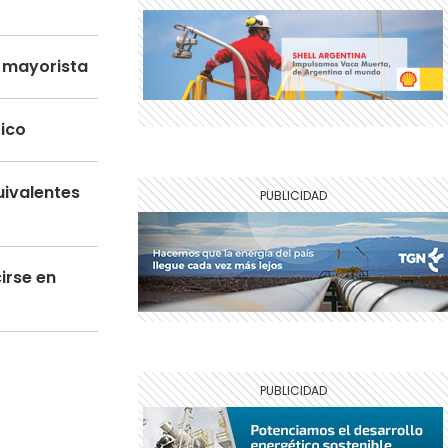
o mayorista
tico
uivalentes
irse en