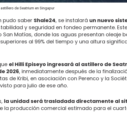
l astillero de Seatrium en Singapur
n pudo saber
Shale24
, se instalará
un nuevo sis
tabilidad y seguridad en fondeo permanente. Este
fo San Matías, donde las aguas presentan oleaje b
superiores al 99% del tiempo y una altura signific
 que
el Hilli Episeyo ingresará al astillero de Sea
de 2026
, inmediatamente después de la finalizaci
as de Kribi, en asociación con Perenco y la Socié
isto para julio de ese año.
s,
la unidad será trasladada directamente al sit
o de la producción comercial estimado para el cuart