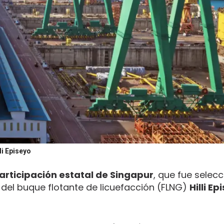
li Episeyo
rticipación estatal de Singapur
, que fue selec
 del buque flotante de licuefacción (FLNG)
Hilli E