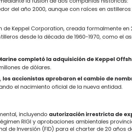
mediante la fusión de dos compañías históricas:
dor del año 2000, aunque con raíces en astillero
ón de Keppel Corporation, creada formalmente en 
illeros desde la década de 1960-1970, como el ast
rine completó la adquisición de Keppel Offsh
llones de dólares.
3,
los accionistas aprobaron el cambio de nomb
ando el nacimiento oficial de la nueva entidad.
mental, incluyendo
autorización irrestricta de e
l régimen RIGI y aprobaciones ambientales provincia
l de Inversión (FID) para el charter de 20 años del