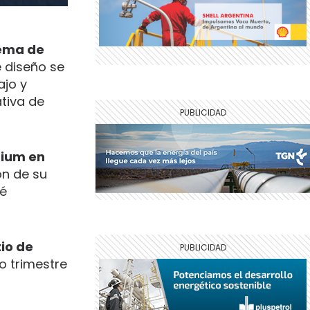
tema de
 diseño se
ajo y
ativa de
trium en
ón de su
té
io de
o trimestre