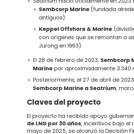
Seatrium nació oficialmente en 2023 
Sembcorp Marine
(fundada alrede
antiguos).
Keppel Offshore & Marine
(divisi
con orígenes que se remontan a ast
Jurong en 1963).
El 28 de febrero de 2023,
Sembcorp Ma
Marine
por aproximadamente 3.340 mi
Posteriormente, el 27 de abril de 202
Sembcorp Marine a Seatrium
, marc
Claves del proyecto
El proyecto ha recibido apoyo guberna
de LNG por 30 años
, incentivos bajo e
mayo de 2025, se alcanzó la Decisión Fina