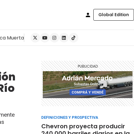
Global Edition
ca Muerta
ión
Río
amente
DEFINICIONES Y PROSPECTIVA
as
Chevron proyecta producir
240.000 barriles diarios en la