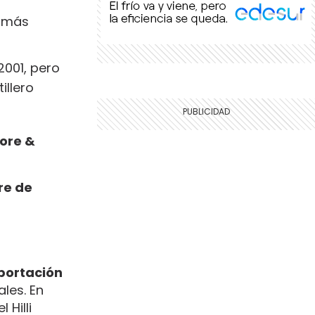
s más
2001, pero
illero
ore &
re de
xportación
les. En
 Hilli