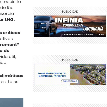
 requisito
 de Río
nsorcio
ar LNG.
 críticas
ativas
curement”
na de
da útil,
ido.
climáticas
es, tales