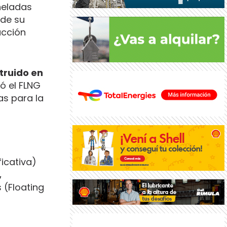
neladas
sde su
ucción
struido en
gó el FLNG
as para la
icativa)
,
s (Floating