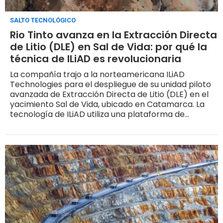
SALTO TECNOLÓGICO
Rio Tinto avanza en la Extracción Directa
de Litio (DLE) en Sal de Vida: por qué la
técnica de ILiAD es revolucionaria
La compañía trajo a la norteamericana ILiAD
Technologies para el despliegue de su unidad piloto
avanzada de Extracción Directa de Litio (DLE) en el
yacimiento Sal de Vida, ubicado en Catamarca. La
tecnología de ILiAD utiliza una plataforma de
adsorción selectiva que permite capturar los iones
de litio de la salmuera de forma casi instantánea,
devolviendo el resto de los componentes al acuífero
de manera responsable