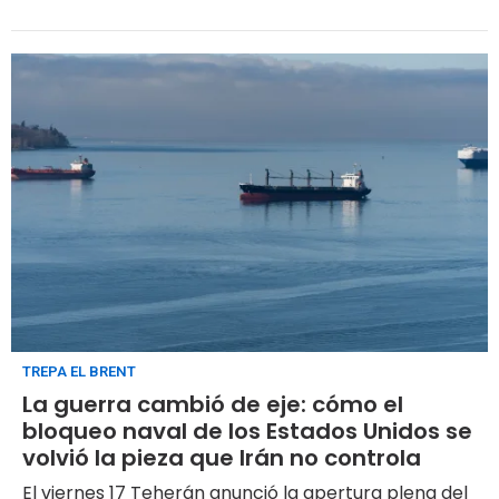
más de u$s 1.200 millones con la japonesa Idemitsu
Kosan como ancla. El Estrecho de Ormuz, cerrado
desde fines de febrero, eleva la prima de cada
molécula de GNL que no transite por el Golfo Pérsico
TREPA EL BRENT
La guerra cambió de eje: cómo el
bloqueo naval de los Estados Unidos se
volvió la pieza que Irán no controla
El viernes 17 Teherán anunció la apertura plena del