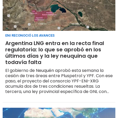
ENI RECONOCIÓ LOS AVANCES
Argentina LNG entra en la recta final
regulatoria: lo que se aprobó en los
últimos días y la ley neuquina que
todavía falta
El gobierno de Neuquén aprobó esta semana la
cesión de tres áreas entre Pluspetrol y YPF. Con ese
paso, el proyecto del consorcio YPF-ENI-XRG
acumula dos de tres condiciones resueltas. La
tercera, una ley provincial específica de GNL con
regalía diferenciada para el metano, sigue en
negociación bilateral entre la Casa de Gobierno
neuquina y la petrolera de bandera